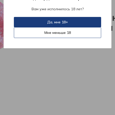
404
Вам уже исполнилось 18 лет?
К сожален
Да, мне 18+
страница
Мне меньше 18
На главную