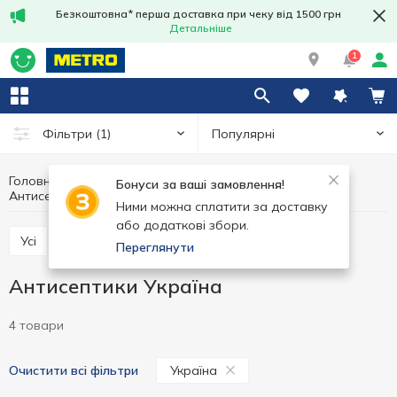
Безкоштовна* перша доставка при чеку від 1500 грн
Детальніше
1
Популярні
Фільтри
(1)
Головна
Гігієна та догляд
Домашня аптечка
Бонуси за ваші замовлення!
Антисептики
Антисептики Україна
Ними можна сплатити за доставку
або додаткові збори.
Усі
Медичні товари
Антисептики
Переглянути
Антисептики Україна
4 товари
Україна
Очистити всі фільтри