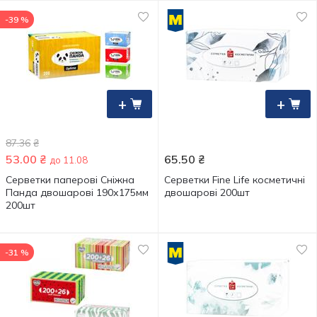
-39 %
+
+
87.36
₴
53.00
₴
65.50
₴
до 11.08
Серветки паперові Сніжна
Серветки Fine Life косметичні
Панда двошарові 190х175мм
двошарові 200шт
200шт
-31 %