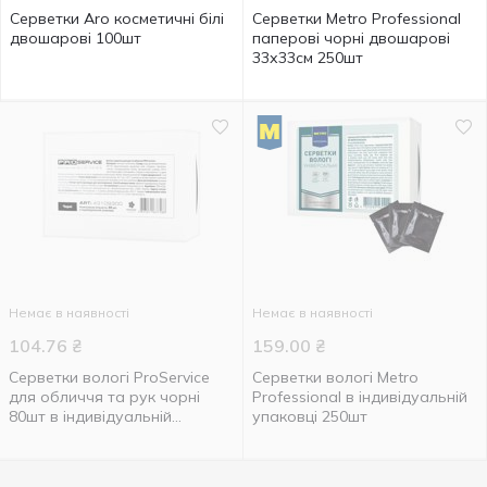
Серветки Aro косметичні білі
Серветки Metro Professional
двошарові 100шт
паперові чорні двошарові
33х33см 250шт
Немає в наявності
Немає в наявності
104.76
₴
159.00
₴
Серветки вологі ProService
Серветки вологі Metro
для обличчя та рук чорні
Professional в індивідуальній
80шт в індивідуальній
упаковці 250шт
упаковці