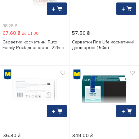
+
+
98.28
₴
67.60
₴
57.50
₴
до 11.08
Серветки косметичні Ruta
Серветки Fine Life косметичні
Family Pack двошарові 226шт
двошарові 150шт
+
+
36.30
₴
349.00
₴