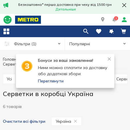
Безкоштовна* перша доставка при чеку від 1500 грн
Детальніше
1
Популярні
Фільтри
(1)
Головна
Товари для дому
Паперові вироби
Бонуси за ваші замовлення!
Серветки в коробці
Серветки в коробці Україна
Ними можна сплатити за доставку
або додаткові збори.
Усі
Паперові рушники
Серветки в коробці
Серве
Переглянути
Серветки в коробці Україна
6 товарів
Україна
Очистити всі фільтри