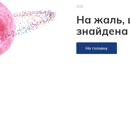
404
На жаль, 
знайдена
На головну