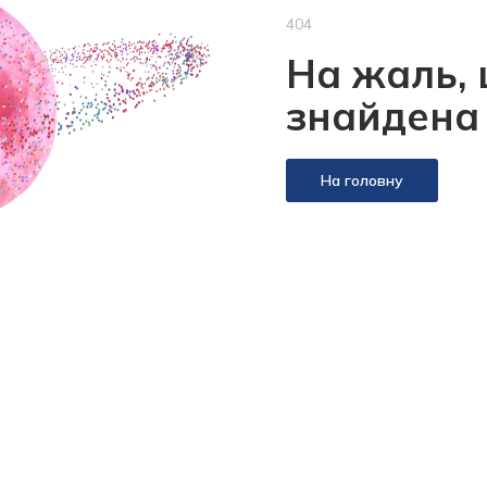
404
На жаль, 
знайдена
На головну