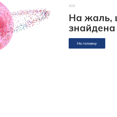
404
На жаль, 
знайдена
На головну