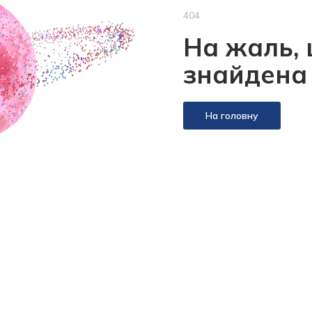
404
На жаль, 
знайдена
На головну