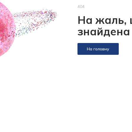
404
На жаль, 
знайдена
На головну