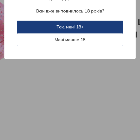
404
Вам вже виповнилось 18 років?
На жаль, 
Так, мені 18+
знайдена
Мені менше 18
На головну