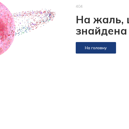
404
На жаль, 
знайдена
На головну