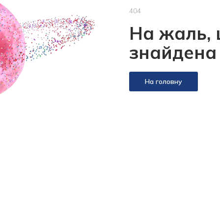
404
На жаль, 
знайдена
На головну