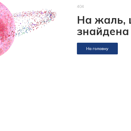
404
На жаль, 
знайдена
На головну