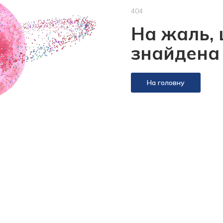
404
На жаль, 
знайдена
На головну