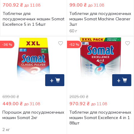
700.92
₴
99.00
₴
до 11.08
до 31.08
Таблетки для
Таблетки для посудомоечных
посудомоечных машин Somat
машин Somat Machine Cleaner
Excellence 5 in 1 54шт
3шт
60 г
-36 %
-52 %
+
+
699.00
₴
2025.00
₴
449.00
₴
970.92
₴
до 31.08
до 11.08
Порошок для посудомоечных
Таблетки для посудомоечных
машин Somat 2кг
машин Somat Excellence 4 in 1
88шт
2 кг