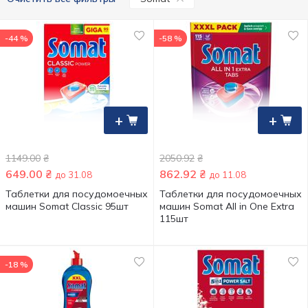
-44 %
-58 %
+
+
1149.00
₴
2050.92
₴
649.00
₴
862.92
₴
до 31.08
до 11.08
Таблетки для посудомоечных
Таблетки для посудомоечных
машин Somat Classic 95шт
машин Somat All in One Extra
115шт
-18 %