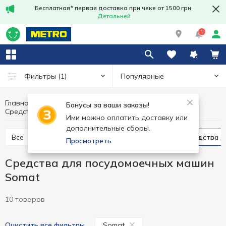
Бесплатная* первая доставка при чеке от 1500 грн
Детальней
1
Популярные
Фильтры
(1)
Главная
Бытовая химия
Средства для мытья посуды
Бонусы за ваши заказы!
Средства для посудомоечных машин Somat
Средства для посудомоечных машин
Ими можно оплатить доставку или
дополнительные сборы.
Все
Жидкие средства для мытья посуды
Средства 
Просмотреть
Средства для посудомоечных машин
Somat
10 товаров
Somat
Очистить все фильтры