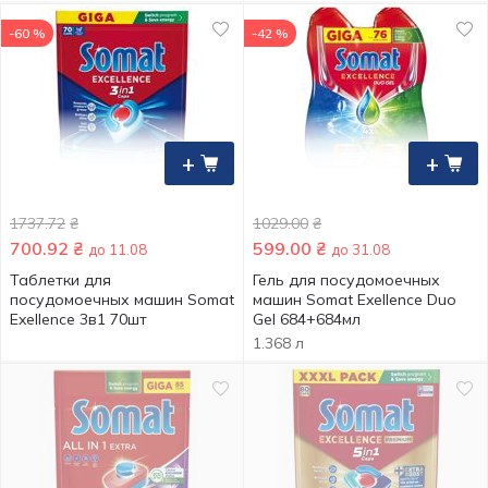
-60 %
-42 %
+
+
1737.72
₴
1029.00
₴
700.92
₴
599.00
₴
до 11.08
до 31.08
Таблетки для
Гель для посудомоечных
посудомоечных машин Somat
машин Somat Exellence Duo
Exellence 3в1 70шт
Gel 684+684мл
1.368 л