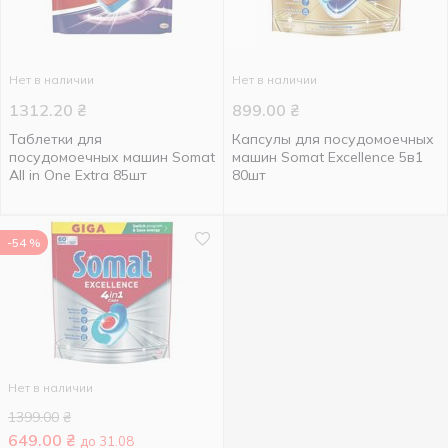
Нет в наличии
Нет в наличии
1312.20
₴
899.00
₴
Таблетки для
Капсулы для посудомоечных
посудомоечных машин Somat
машин Somat Excellence 5в1
All in One Extra 85шт
80шт
-54 %
Нет в наличии
1399.00
₴
649.00
₴
до 31.08