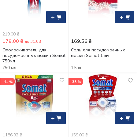
+
+
219.00
₴
179.00
₴
169.56
₴
до 31.08
Ополаскиватель для
Соль для посудомоечных
посудомоечных машин Somat
машин Somat 1,5кг
750мл
750 мл
1.5 кг
-41 %
-38 %
+
+
1186.92
₴
159.00
₴