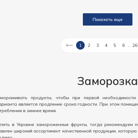
Показать еще
...
1
2
3
4
5
6
26
Заморозка
амораживать продукты, чтобы при первой необходимости
рианта является продление срока годности. При этом помеще
требления в зимнее время.
купить в Украине замороженные фрукты, тогда рекомендуем 
авлен широкий ассортимент качественной продукции, которую 
одимо: