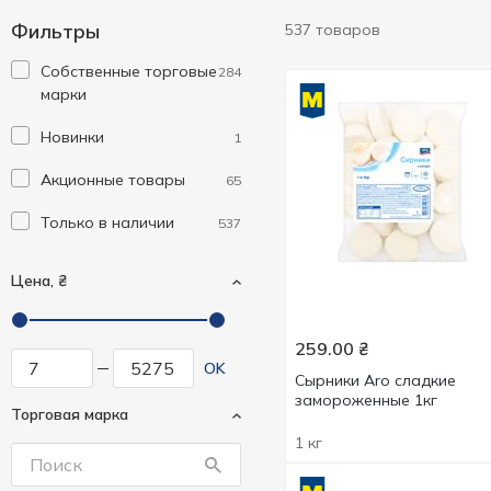
Фильтры
537 товаров
Cобственные торговые
284
марки
Новинки
1
Акционные товары
65
Только в наличии
537
Цена, ₴
259.00
₴
OK
Сырники Aro сладкие
замороженные 1кг
Торговая марка
1 кг