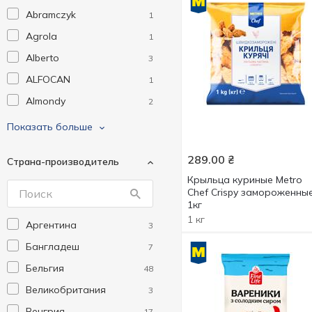
Abramczyk
1
Agrola
1
Alberto
3
ALFOCAN
1
Almondy
2
Amarras
1
Показать больше
Aro
74
289.00
₴
Страна-производитель
Asian Xata
3
Крыльца куриные Metro
Aviko
10
Chef Crispy замороженны
1кг
Baileys
1
1 кг
Аргентина
3
Barlomar
1
Бангладеш
7
Beyond Meat
3
Бельгия
48
Blizzard
5
Великобритания
3
BORNSTEIN
1
Венгрия
17