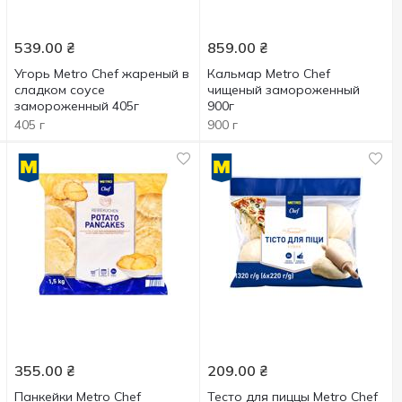
539.00
₴
859.00
₴
Угорь Metro Chef жареный в
Кальмар Metro Chef
сладком соусе
чищеный замороженный
замороженный 405г
900г
405 г
900 г
355.00
₴
209.00
₴
Панкейки Metro Chef
Тесто для пиццы Metro Chef