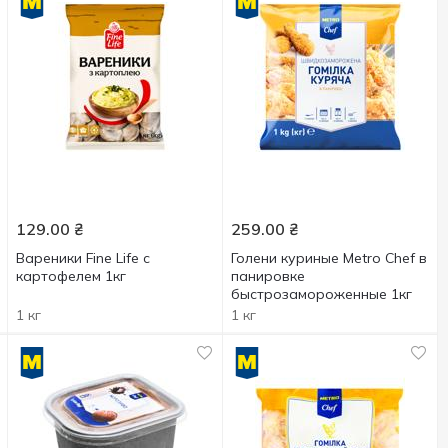
129.00
₴
259.00
₴
Вареники Fine Life с
Голени куриные Metro Chef в
картофелем 1кг
панировке
быстрозамороженные 1кг
1 кг
1 кг