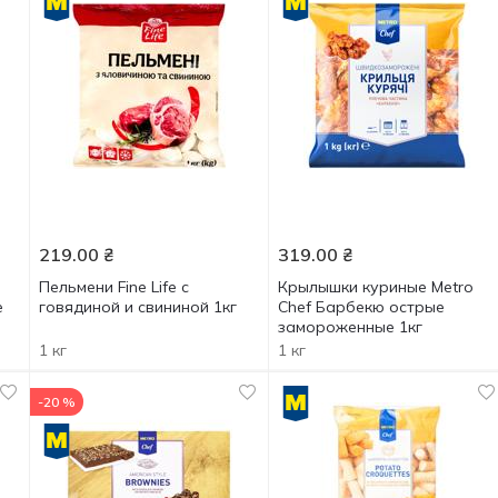
219.00
₴
319.00
₴
Пельмени Fine Life с
Крылышки куриные Metro
е
говядиной и свининой 1кг
Chef Барбекю острые
замороженные 1кг
1 кг
1 кг
-20 %