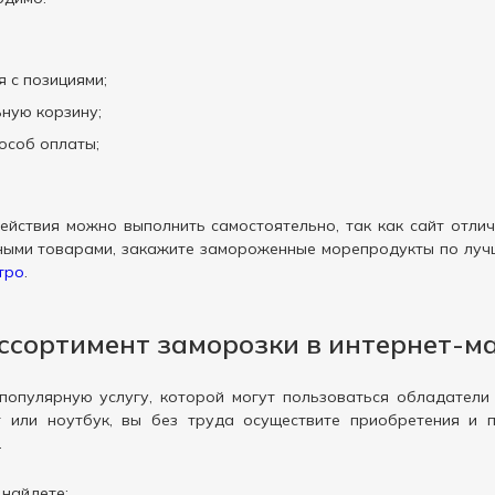
 с позициями;
ную корзину;
особ оплаты;
ействия можно выполнить самостоятельно, так как сайт отлич
ными товарами, закажите замороженные морепродукты по лучш
тро
.
ссортимент заморозки в интернет-м
популярную услугу, которой могут пользоваться обладатели
т или ноутбук, вы без труда осуществите приобретения и
.
 найдете: