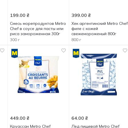
199.00
₴
399.00
₴
Смесь морепродуктов Metro
Хек аргентинский Metro Chef
Chef в соусе для пасты или
филе с кожей
риса замороженная 300г
свежемороженый 800г
300 г
800 г
449.00
₴
64.00
₴
Круассан Metro Chef
Лед пищевой Metro Chef