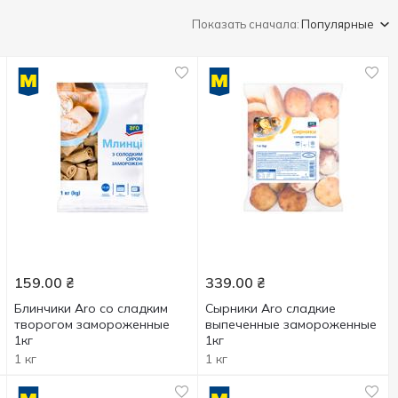
Показать сначала:
Популярные
159.00
₴
339.00
₴
Блинчики Aro со сладким
Сырники Aro сладкие
творогом замороженные
выпеченные замороженные
1кг
1кг
1 кг
1 кг