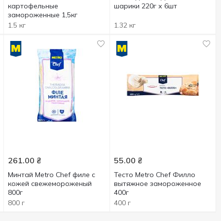
картофельные
шарики 220г х 6шт
замороженные 1,5кг
1.5 кг
1.32 кг
261.00
₴
55.00
₴
Минтай Metro Chef филе с
Тесто Metro Chef Филло
кожей свежемороженый
вытяжное замороженное
800г
400г
800 г
400 г