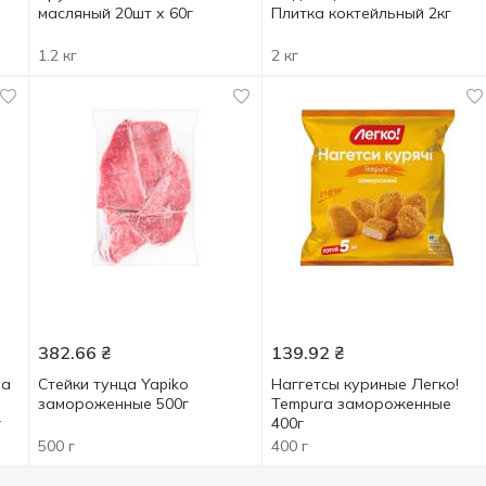
масляный 20шт х 60г
Плитка коктейльный 2кг
1.2 кг
2 кг
382.66
₴
139.92
₴
ра
Стейки тунца Yapiko
Наггетсы куриные Легко!
замороженные 500г
Tempura замороженные
г
400г
500 г
400 г