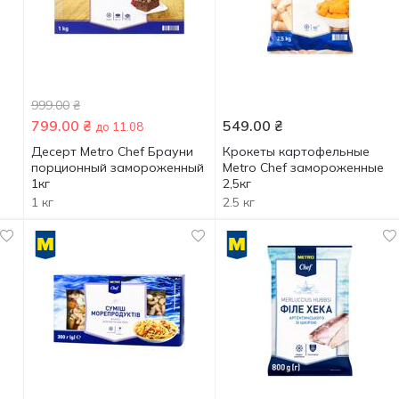
999.00
₴
799.00
₴
549.00
₴
до 11.08
Десерт Metro Chef Брауни
Крокеты картофельные
порционный замороженный
Metro Chef замороженные
1кг
2,5кг
1 кг
2.5 кг