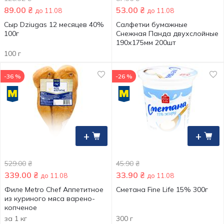
89.00
₴
53.00
₴
до 11.08
до 11.08
Сыр Dziugas 12 месяцев 40%
Салфетки бумажные
100г
Снежная Панда двухслойные
190х175мм 200шт
100 г
-36 %
-26 %
+
+
529.00
₴
45.90
₴
339.00
₴
33.90
₴
до 11.08
до 11.08
Филе Metro Chef Аппетитное
Сметана Fine Life 15% 300г
из куриного мяса варено-
копченое
за 1 кг
300 г