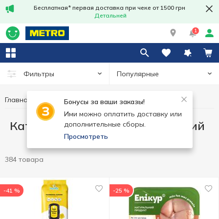
Бесплатная* первая доставка при чеке от 1500 грн
Детальней
1
Популярные
Фильтры
Главная
Каталог Выгодных предложений
Бонусы за ваши заказы!
Ими можно оплатить доставку или
Каталог Выгодных предложений
дополнительные сборы.
Просмотреть
384 товара
-41 %
-25 %