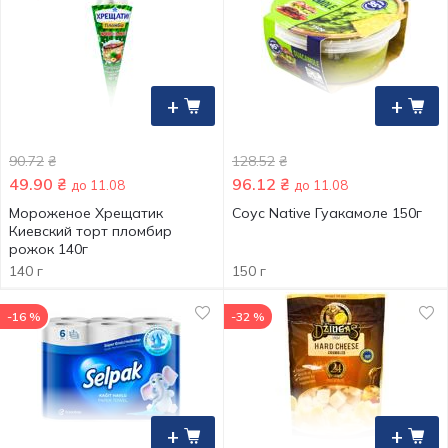
+
+
90.72
₴
128.52
₴
49.90
₴
96.12
₴
до 11.08
до 11.08
Мороженое Хрещатик
Соус Native Гуакамоле 150г
Киевский торт пломбир
рожок 140г
140 г
150 г
-16 %
-32 %
+
+