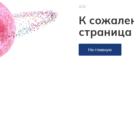
404
К сожален
страница
На главную