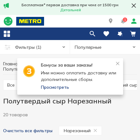
Бесплатная* первая доставка при чеке от 1500 грн
Детальней
1
Популярные
Фильтры
(1)
Главная
Сыр
Яйца и молочные продукты
Бонусы за ваши заказы!
Полутвердый сыр
Полутвердый сыр Нарезанный
Ими можно оплатить доставку или
дополнительные сборы.
Все
Твердый сыр
Полутвердый сыр
Мягкий сыр
Просмотреть
Полутвердый сыр Нарезанный
20 товаров
Нарезанный
Очистить все фильтры