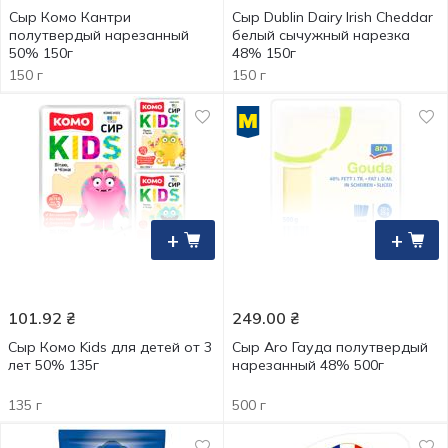
Сыр Комо Кантри
Сыр Dublin Dairy Irish Cheddar
полутвердый нарезанный
белый сычужный нарезка
50% 150г
48% 150г
150 г
150 г
+
+
101.92
₴
249.00
₴
Сыр Комо Kids для детей от 3
Сыр Aro Гауда полутвердый
лет 50% 135г
нарезанный 48% 500г
135 г
500 г