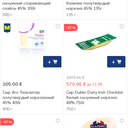
сычужный созревающий
базилик полутвердый
слайсы 45% 300г
нарезка 45% 135г
300 г
135 г
-47 %
+
+
1070.16
₴
205.00
₴
570.96
₴
до 11.08
Сыр Aro Тильзитер
Cир Dublin Dairy Irish Cheddar
полутвердый нарезанный
белый сычужный нарезка
45% 400г
48% 750г
400 г
750 г
-47 %