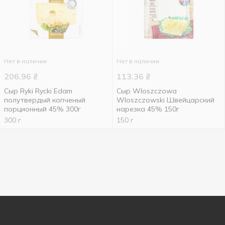
Нет в наличии
Нет в наличии
206.96
₴
113.36
₴
Сыр Ryki Rycki Edam
Сыр Wloszczowa
полутвердый копченый
Wloszczowski Швейцарский
порционный 45% 300г
нарезка 45% 150г
300 г
150 г