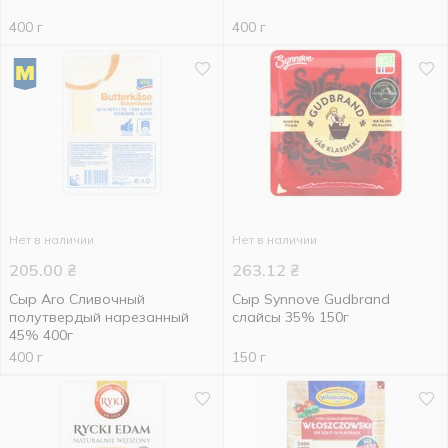
400 г
400 г
Нет в наличии
Нет в наличии
205.00
₴
263.12
₴
Сыр Aro Сливочный
Сыр Synnove Gudbrand
полутвердый нарезанный
слайсы 35% 150г
45% 400г
400 г
150 г