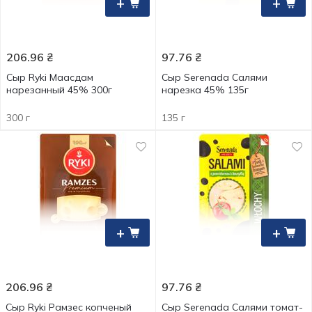
+
+
206.96
₴
97.76
₴
Сыр Ryki Маасдам
Сыр Serenada Салями
нарезанный 45% 300г
нарезка 45% 135г
300 г
135 г
+
+
206.96
₴
97.76
₴
Сыр Ryki Рамзес копченый
Сыр Serenada Салями томат-