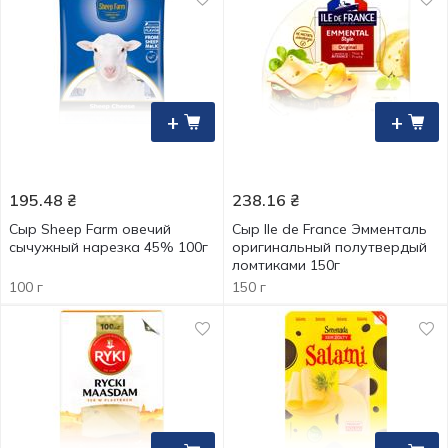
+
+
195.48
₴
238.16
₴
Сыр Sheep Farm овечий
Сыр Ile de France Эмменталь
сычужный нарезка 45% 100г
оригинальный полутвердый
ломтиками 150г
100 г
150 г