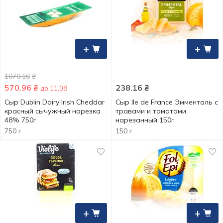
+
+
1070.16
₴
570.96
₴
238.16
₴
до 11.08
Сыр Dublin Dairy Irish Cheddar
Сыр Ile de France Эмменталь с
красный сычужный нарезка
травами и томатами
48% 750г
нарезанный 150г
750 г
150 г
+
+