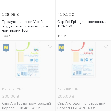
128.96
₴
419.12
₴
Продукт пищевой Violife
Сыр Fol Epi Light нарезанный
Гауда с кокосовым маслом
19% 150г
ломтиками 100г
100 г
150 г
Нет в наличии
Нет в наличии
205.00
₴
205.00
₴
Сыр Aro Гауда полутвердый
Сыр Aro Эдам полутвердый
нарезанный 48% 400г
нарезанный 40% 400г