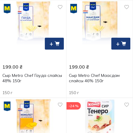
+
+
199.00
₴
199.00
₴
Сыр Metro Chef Гауда слайсы
Сыр Metro Chef Маасдам
48% 150г
слайсы 46% 150г
150 г
150 г
-24 %