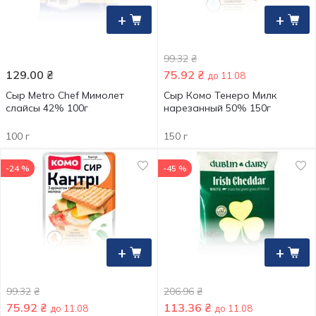
+
+
99.32
₴
129.00
₴
75.92
₴
до 11.08
Сыр Metro Chef Мимолет
Сыр Комо Тенеро Милк
слайсы 42% 100г
нарезанный 50% 150г
100 г
150 г
-24 %
-45 %
+
+
99.32
₴
206.96
₴
75.92
₴
113.36
₴
до 11.08
до 11.08