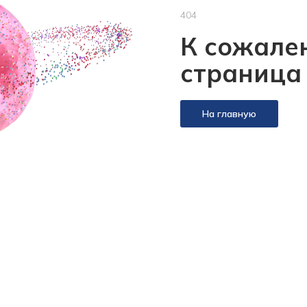
404
К сожален
страница
На главную