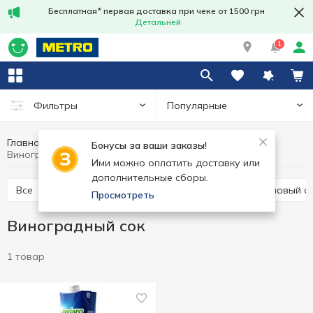
Бесплатная* первая доставка при чеке от 1500 грн
Детальней
1
Популярные
Фильтры
Главная
Напитки
Соки и нектары
Сок
Бонусы за ваши заказы!
Виноградный сок
Ими можно оплатить доставку или
дополнительные сборы.
Все
Другие соки
Яблочный сок
Апельсиновый с
Просмотреть
Виноградный сок
1 товар