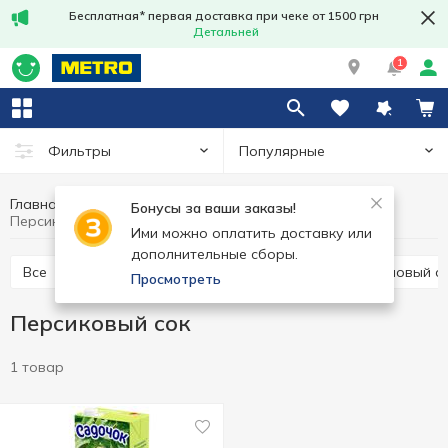
Бесплатная* первая доставка при чеке от 1500 грн
Детальней
1
Популярные
Фильтры
Главная
Напитки
Соки и нектары
Сок
Бонусы за ваши заказы!
Персиковый сок
Ими можно оплатить доставку или
дополнительные сборы.
Все
Другие соки
Яблочный сок
Апельсиновый с
Просмотреть
Персиковый сок
1 товар