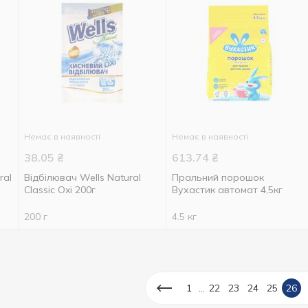
Немає в наявності
Немає в наявності
38.05
₴
613.74
₴
ral
Відбілювач Wells Natural
Пральний порошок
Classic Oxi 200г
Вухастик автомат 4,5кг
200 г
4.5 кг
...
1
22
23
24
25
26