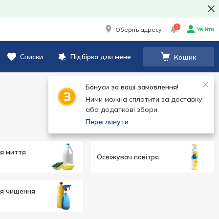
1
Увійти
Оберіть адресу
Списки
Підбірка для мене
Кошик
Бонуси за ваші замовлення!
Ними можна сплатити за доставку
або додаткові збори.
Переглянути
я миття
Освіжувач повітря
ля чищення