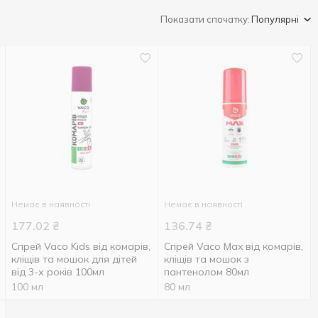
Показати спочатку:
Популярні
Немає в наявності
Немає в наявності
177.02
₴
136.74
₴
Спрей Vaco Kids від комарів,
Спрей Vaco Max від комарів,
кліщів та мошок для дітей
кліщів та мошок з
від 3-х років 100мл
пантенолом 80мл
100 мл
80 мл