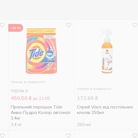
-43 %
Немає в наявності
Немає в наявності
793.94
₴
450.50
₴
172.69
₴
до 11.08
Пральний порошок Tide
Спрей Vaco від постільних
Аква-Пудра Колор автомат
клопів 250мл
3,4кг
3.4 кг
250 мл