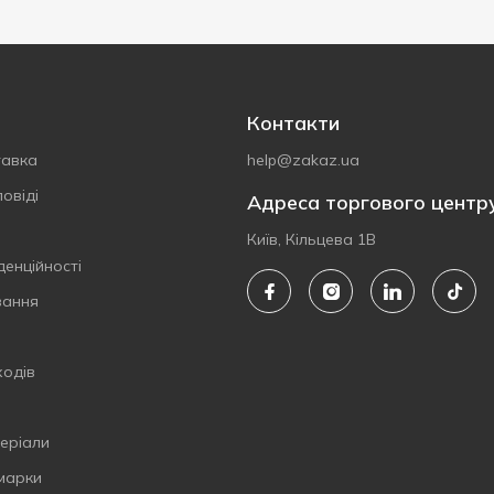
Контакти
тавка
help@zakaz.ua
овіді
Адреса торгового центр
Київ, Кільцева 1В
денційності
вання
ходів
еріали
 марки