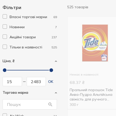
Фільтри
525 товарів
Власні торгові марки
69
Новинки
7
Акційні товари
237
Тільки в наявності
525
Ціна, ₴
Немає в наявності
OK
68.37
₴
Пральний порошок Tide
Торгова марка
Аква-Пудра Альпійська
свіжість для ручного
прання 300г
300 г