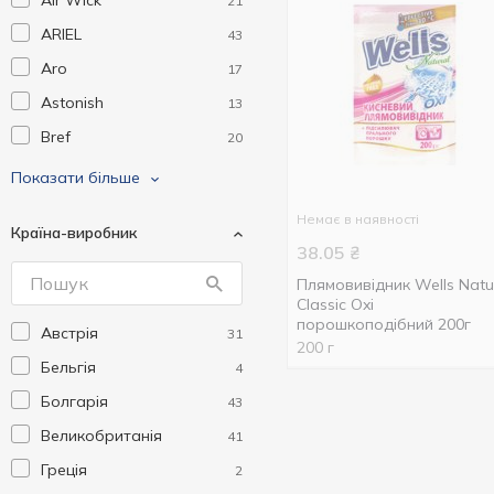
Air Wick
21
ARIEL
43
Aro
17
Astonish
13
Bref
20
Calgon
2
Показати більше
Chanteclair
16
Немає в наявності
Країна-виробник
Cif
15
38.05
₴
Cillit
7
Плямовивідник Wells Natu
Classic Oxi
Cillit Bang
2
порошкоподібний 200г
Австрія
31
Clin
5
200 г
Бельгія
4
Coccolino
10
Болгарія
43
Coffeein Clean
7
Великобританія
41
Domestos
25
Греція
2
Donat
9