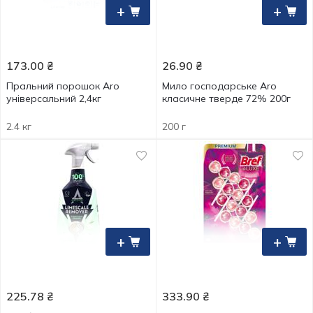
+
+
173.00
₴
26.90
₴
Пральний порошок Aro
Мило господарське Aro
універсальний 2,4кг
класичне тверде 72% 200г
2.4 кг
200 г
+
+
225.78
₴
333.90
₴