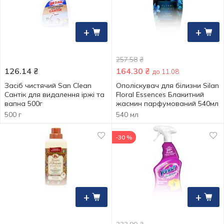
+
+
257.58
₴
126.14
₴
164.30
₴
до 11.08
Засіб чистячий San Clean
Ополіскувач для білизни Silan
Сантік для видалення іржі та
Floral Essences Блакитний
вапна 500г
жасмин парфумований 540мл
500 г
540 мл
-30 %
+
+