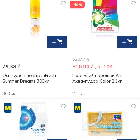
-40 %
+
+
528.94
₴
79.38
₴
316.94
₴
до 11.08
Освіжувач повітря iFresh
Пральний порошок Ariel
Summer Dreams 300мл
Аква-пудра Color 2,1кг
300 мл
2.1 кг