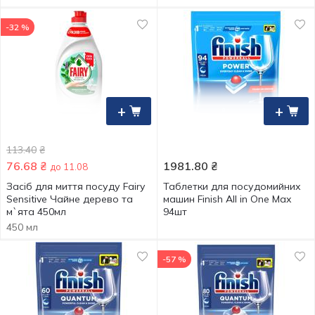
-32 %
+
+
113.40
₴
76.68
₴
1981.80
₴
до 11.08
Засіб для миття посуду Fairy
Таблетки для посудомийних
Sensitive Чайне дерево та
машин Finish All in One Max
м`ята 450мл
94шт
450 мл
-57 %