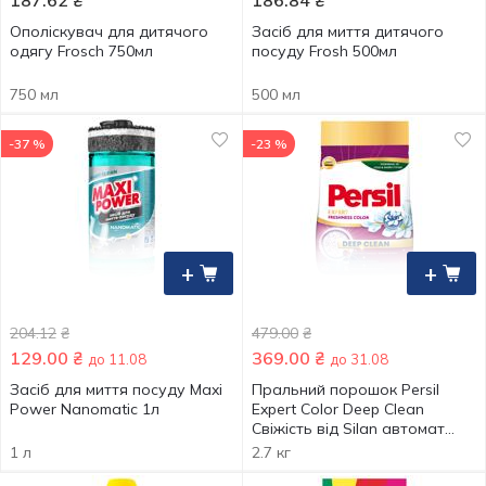
187.62
₴
186.84
₴
Ополіскувач для дитячого
Засiб для миття дитячого
одягу Frosch 750мл
посуду Frosh 500мл
750 мл
500 мл
-37 %
-23 %
+
+
204.12
₴
479.00
₴
129.00
₴
369.00
₴
до 11.08
до 31.08
Засіб для миття посуду Maxi
Пральний порошок Persil
Power Nanomatic 1л
Expert Color Deep Clean
Свіжість від Silan автомат
2,7кг
1 л
2.7 кг