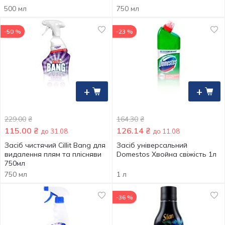
500 мл
750 мл
-50 %
-23 %
+
+
229.00
₴
164.30
₴
115.00
₴
126.14
₴
до 31.08
до 11.08
Засіб чистячий Cillit Bang для
Засіб універсальний
видалення плям та плісняви
Domestos Хвойна свіжість 1л
750мл
750 мл
1 л
-36 %