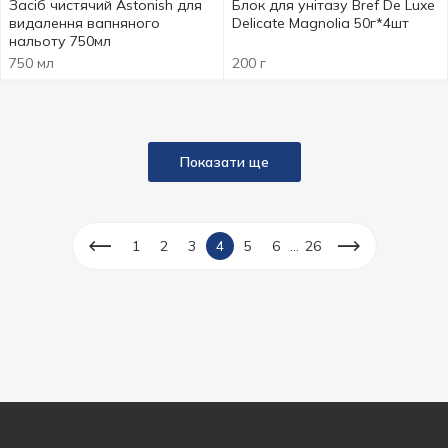
Засіб чистячий Astonish для
Блок для унітазу Bref De Luxe
видалення вапняного
Delicate Magnolia 50г*4шт
нальоту 750мл
750 мл
200 г
Показати ще
...
1
2
3
4
5
6
26