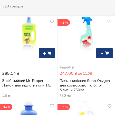
528 товарів
-42 %
+
+
422.94
₴
285.14
₴
247.00
₴
до 11.08
Засіб мийний Mr. Proper
Плямовивідник Sano Oxygen
Лимон для підлоги і стін 1,5л
для кольорової та білої
білизни 750мл
1.5 л
750 мл
-34 %
-52 %