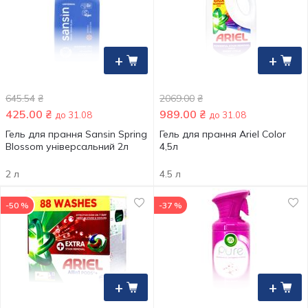
+
+
645.54
₴
2069.00
₴
425.00
₴
989.00
₴
до 31.08
до 31.08
Гель для прання Sansin Spring
Гель для прання Ariel Color
Blossom універсальний 2л
4,5л
2 л
4.5 л
-50 %
-37 %
+
+