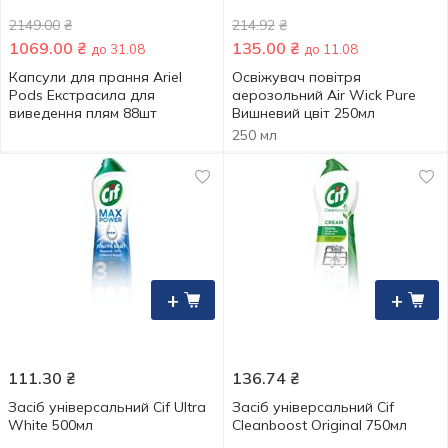
2149.00
₴
214.92
₴
1069.00
₴
135.00
₴
до 31.08
до 11.08
Капсули для прання Ariel
Освіжувач повітря
Pods Екстрасила для
аерозольний Air Wick Pure
виведення плям 88шт
Вишневий цвіт 250мл
250 мл
+
+
111.30
₴
136.74
₴
Засіб універсальний Cif Ultra
Засіб універсальний Cif
White 500мл
Cleanboost Original 750мл