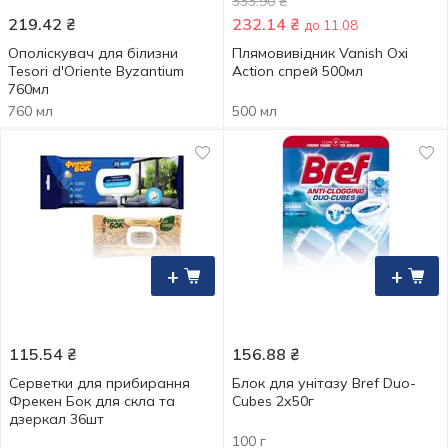
333.90
₴
219.42
₴
232.14
₴
до 11.08
Ополіскувач для білизни
Плямовивідник Vanish Oxi
Tesori d'Oriente Byzantium
Action спрей 500мл
760мл
760 мл
500 мл
+
+
115.54
₴
156.88
₴
Серветки для прибирання
Блок для унітазу Bref Duo-
Фрекен Бок для скла та
Cubes 2х50г
дзеркал 36шт
100 г