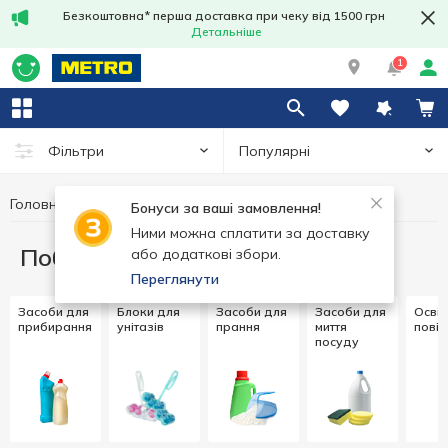
Безкоштовна* перша доставка при чеку від 1500 грн
Детальніше
1
Популярні
Фільтри
Головна
Побутова хімія
Бонуси за ваші замовлення!
Ними можна сплатити за доставку
Побутова хімія
або додаткові збори.
Переглянути
Засоби для
Блоки для
Засоби для
Засоби для
Осві
прибирання
унітазів
прання
миття
повіт
посуду