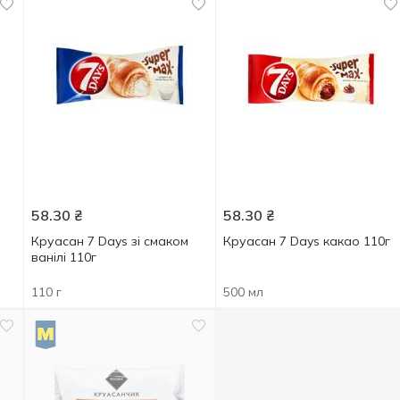
58.30
₴
58.30
₴
Круасан 7 Days зі смаком
Круасан 7 Days какао 110г
ванілі 110г
110 г
500 мл