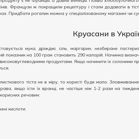
родукту є не Франція, а давня Венеція. Поява хлібобулочного 
їнів. Французи ж покращили рецептуру і стали додавати в ті
жах. Придбати рогалик можна у спеціалізованому магазині чи суп
Круасани в Украї
овується мука, дріжджі, сіль, маргарин, незбиране пастериз
ий показник на 100 грам становить 290 калорій. Начинка визна
високовуглеводними продуктами. Якщо начинити їх солоними про
ться.
листкового тіста не в міру, то користі буде мало. Зловживанн
рава, якщо їсти їх вранці, не частіше ніж 1-2 рази на тижде
 корисних речовин:
ені кислоти;