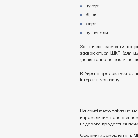
цукор;
білки;
жири;
вуглеводи.
Зазначені елементи потр
засвоюються ШКТ (для цьо
(печія точно не настигне пі
В Україні продаються різн
інтернет-магазину.
На сайті metro.zakaz.ua м
карамельним наповненням, 
недорого продається печив
Оформити замовлення в ME