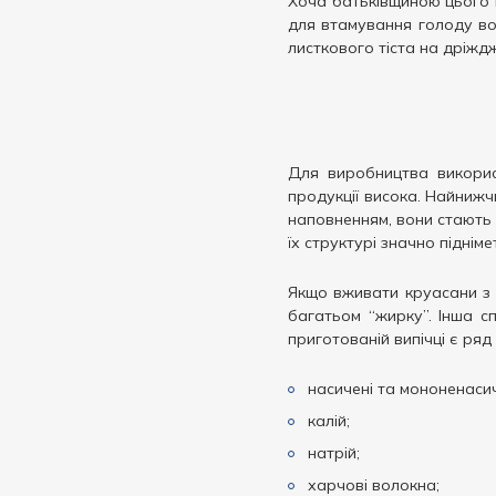
Хоча батьківщиною цього п
для втамування голоду во
листкового тіста на дріжд
Для виробництва використ
продукції висока. Найнижч
наповненням, вони стають 
їх структурі значно підніме
Якщо вживати круасани з 
багатьом “жирку”. Інша сп
приготованій випічці є ряд
насичені та мононенасич
калій;
натрій;
харчові волокна;