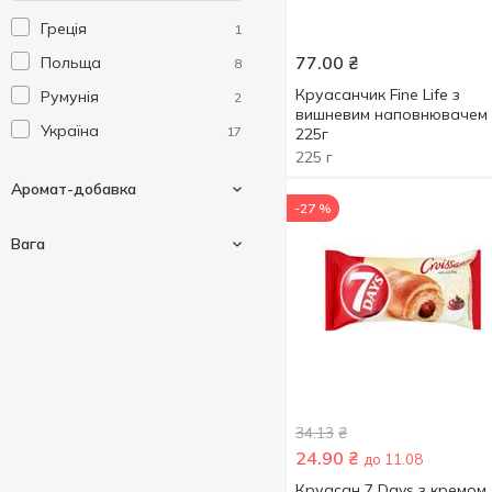
Греція
1
77.00
₴
Польща
8
Круасанчик Fine Life з
Румунія
2
вишневим наповнювачем
Україна
17
225г
225 г
Аромат-добавка
-27 %
Вага
Абрикос
2
Ваніль
5
45 г
14
Вишня
4
50 г
2
Згущене молоко
2
60 г
4
Какао
7
34.13
₴
110 г
3
24.90
₴
Малина
до 11.08
2
Показати більше
185 г
2
Круасан 7 Days з кремом