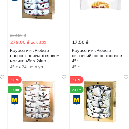
333.00
₴
279.00
₴
17.50
₴
до 08.09
Круасанчик Rioba з
Круасанчик Rioba з
наповнювачем зі смаком
вишневий наповнювачем
малини 45г х 24шт
45г
45 г
• 24 шт. в уп.
45 г
-16 %
-16 %
24 шт
24 шт