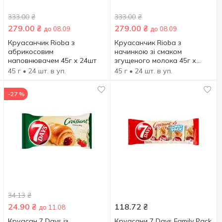
333.00
₴
333.00
₴
279.00
₴
279.00
₴
до 08.09
до 08.09
Круасанчик Rioba з
Круасанчик Rioba з
абрикосовим
начинкою зі смаком
наповнювачем 45г х 24шт
згущеного молока 45г х
24шт
45 г
• 24 шт. в уп.
45 г
• 24 шт. в уп.
-27 %
34.13
₴
24.90
₴
118.72
₴
до 11.08
Круасан 7 Days із
Круасани 7 Days Family Pack