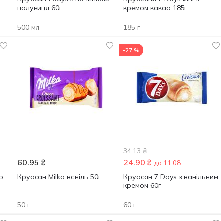
полуниця 60г
кремом какао 185г
500 мл
185 г
-27 %
34.13
₴
60.95
₴
24.90
₴
до 11.08
о
Круасан Milka ваніль 50г
Круасан 7 Days з ванільним
кремом 60г
50 г
60 г