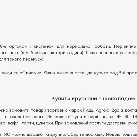
ібні органам і системам для нормальної роботи. Порівняно
го потрібно близько півтори години). Якщо запивати їх каво
сля такого перекусу).
і види такої випічки. Якщо ви не знаєте, де купити подібні п
Купити круасани з шоколадом
ожна замовити товари торгових марок Рудь, Agrola, 2go з дост
а також без нього. Ви можете купити виріб вагою 45, 60, 180 
о, вафлі, торти, цукерки. При замовленні послуги доставки сум
TRO можна швидко та зручно. Оберіть доставку Новою поштою