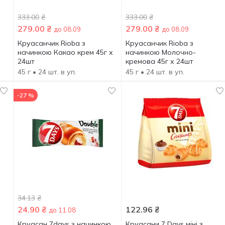
333.00
₴
333.00
₴
279.00
₴
279.00
₴
до 08.09
до 08.09
Круасанчик Rioba з
Круасанчик Rioba з
начинкою Какао крем 45г х
начинкою Молочно-
24шт
кремова 45г х 24шт
45 г
• 24 шт. в уп.
45 г
• 24 шт. в уп.
-27 %
34.13
₴
24.90
₴
122.96
₴
до 11.08
Круасан 7days з начинкою
Круасани 7 Days міні з