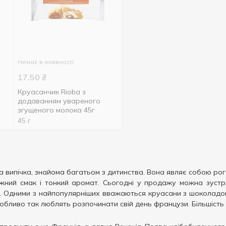
Немає в наявності
17.50
₴
Круасанчик Rioba з
додаванням увареного
згущеного молока 45г
45 г
на випічка, знайома багатьом з дитинства. Вона являє собою рог
ніжний смак і тонкий аромат. Сьогодні у продажу можна зустр
ю. Одними з найпопулярніших вважаються круасани з шоколадом.
обливо так люблять розпочинати свій день французи. Більшість