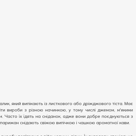
алик, який випікають із листкового або дріжджового тіста. Має
іти вироби з різною начинкою, у тому числі джемом, м'якими
 Часто їх їдять на сніданок, адже вони добре поєднуються з
 парижан снідають свіжою випічкою і чашкою ароматної кави.