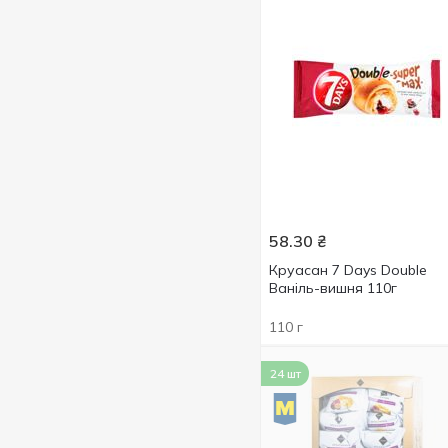
58.30
₴
Круасан 7 Days Double
Ваніль-вишня 110г
110 г
24 шт