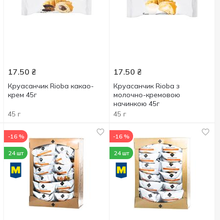
17.50
₴
17.50
₴
Круасанчик Rioba какао-
Круасанчик Rioba з
крем 45г
молочно-кремовою
начинкою 45г
45 г
45 г
-16 %
-16 %
24 шт
24 шт