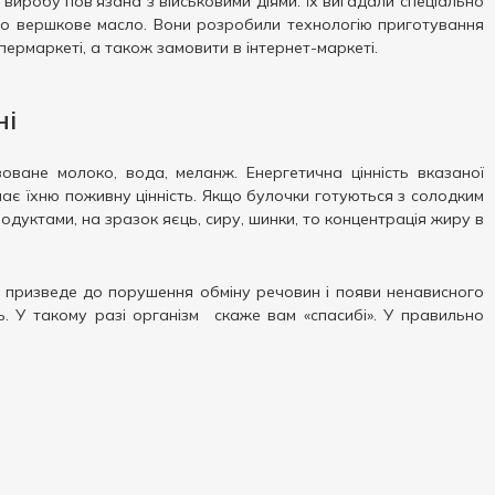
виробу пов'язана з військовими діями. Їх вигадали спеціально
сто вершкове масло. Вони розробили технологію приготування
ермаркеті, а також замовити в інтернет-маркеті.
ні
оване молоко, вода, меланж. Енергетична цінність вказаної
чає їхню поживну цінність. Якщо булочки готуються з солодким
дуктами, на зразок яєць, сиру, шинки, то концентрація жиру в
я призведе до порушення обміну речовин і появи ненависного
нь. У такому разі організм скаже вам «спасибі». У правильно