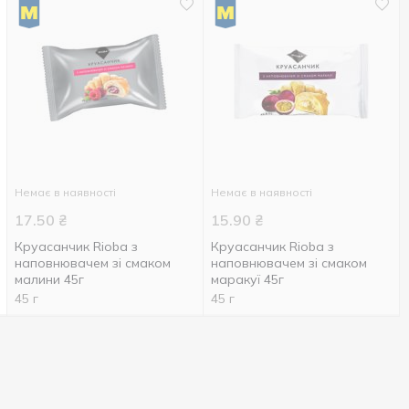
Немає в наявності
Немає в наявності
17.50
₴
15.90
₴
Круасанчик Rioba з
Круасанчик Rioba з
наповнювачем зі смаком
наповнювачем зі смаком
малини 45г
маракуї 45г
45 г
45 г