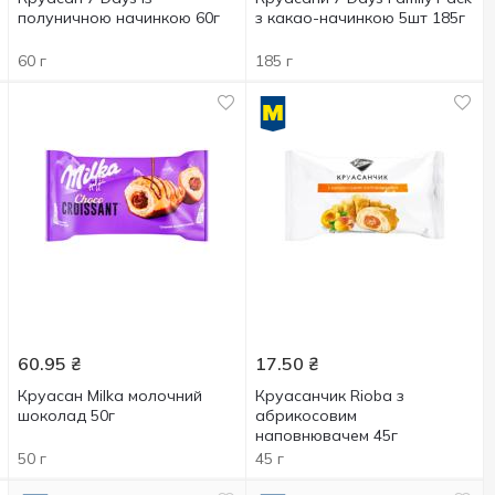
полуничною начинкою 60г
з какао-начинкою 5шт 185г
60 г
185 г
60.95
₴
17.50
₴
Круасан Milka молочний
Круасанчик Rioba з
шоколад 50г
абрикосовим
наповнювачем 45г
50 г
45 г