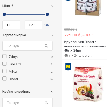
Ціна, ₴
OK
333.00
₴
279.00
₴
Торгова марка
до 08.09
Круасанчик Rioba з
вишневим наповнювачем
45г х 24шт
45 г
• 24 шт. в уп.
7days
9
Fine Life
2
Milka
2
Rioba
14
Країна-виробник