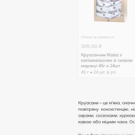
Немає в наявності
305.00
₴
Круасанчик Rioba з
наповнювачем зі смаком
маракуї 45г х 24шт
45 г
• 24 шт. в уп.
Круасани – це м'яка, смач
повітряну консистенцію, 
сирами, сосисками, курко
кавою або міцним чаєм. Ос