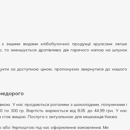
 з іншими видами хлібобулочної продукції круасани легше
ю, то зменшується дратівлива дія гарячого напою на шлунок
родукти за доступною ціною, пропонуємо звернутися до нашого
 недорого
авкою. У нас продаються рогалики з шоколадним, полуничним і
та 300 гр. Вартість варіюється від 8,05 до 44,99 грн. У нас
а стає вищою. Послуга є актуальною для мешканців Києва.
 або Укрпоштою під час оформлення замовлення. Ми