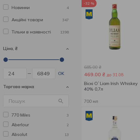
-32 %
Новинки
4
Акційні товари
347
Тільки в наявності
1398
Ціна, ₴
685.00
₴
OK
469.00
₴
до 31.08
Віскі O`Liam Irish Whiskey
Торгова марка
40% 0,7л
700 мл
770 Miles
3
Aberlour
2
Absolut
13