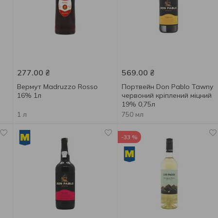
277.00
₴
569.00
₴
Вермут Madruzzo Rosso
Портвейн Don Pablo Tawny
16% 1л
червоний кріплений міцний
19% 0,75л
1 л
750 мл
-33 %