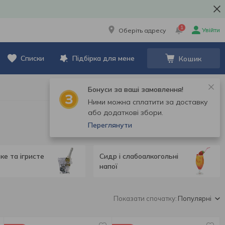
1
Увійти
Оберіть адресу
Списки
Підбірка для мене
Кошик
Бонуси за ваші замовлення!
Ними можна сплатити за доставку
або додаткові збори.
Переглянути
е та ігристе
Сидр і слабоалкогольні
напої
Показати спочатку:
Популярні