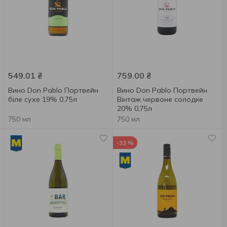
549.01
₴
759.00
₴
Вино Don Pablo Портвейн
Вино Don Pablo Портвейн
біле сухе 19% 0,75л
Вінтаж червоне солодке
20% 0,75л
750 мл
750 мл
-33 %