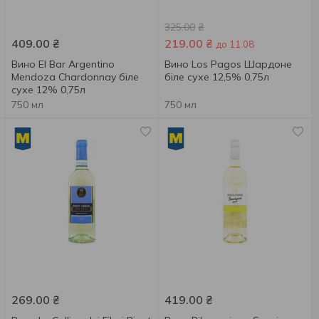
325.00
₴
409.00
₴
219.00
₴
до 11.08
Вино El Bar Argentino
Вино Los Pagos Шардоне
Mendoza Chardonnay біле
біле сухе 12,5% ​0,75л
сухе 12% 0,75л
750 мл
750 мл
269.00
₴
419.00
₴