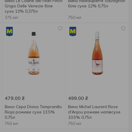
Вино Le Colline dei Filari Pinot
Вино Ribeaupierre Sauvignon
Grigio Delle Venezie біле
біле сухе 12% 0,75л
сухе 13% 0,375л
375 мл
750 мл
479.00
₴
499.00
₴
Вино Cepa Divisa Tempranillo
Вино Michel Laurent Rose
Rioja рожеве сухе 13,5%
d'Anjou рожеве напівсухе
0,75л
10,5% 0,75л
750 мл
750 мл