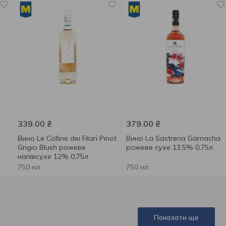
339.00
₴
379.00
₴
Вино Le Colline dei Filari Pinot
Вино La Sastreria Garnacha
Grigio Blush рожеве
рожеве сухе 13,5% 0,75л
напівсухе 12% 0,75л
750 мл
750 мл
Показати ще