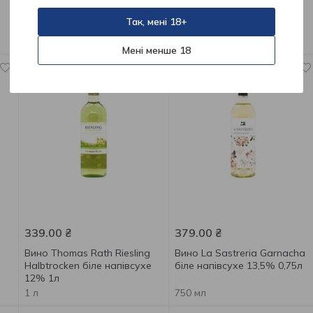
Вино Le Colline dei Filari Pinot
Вино El Bar Argentino
grigio біле сухе 12% 0,75л
Шардоне біле сухе 12,5%
Так, мені 18+
0,75л
750 мл
750 мл
Мені менше 18
339.00
₴
379.00
₴
Вино Thomas Rath Riesling
Вино La Sastreria Garnacha
Halbtrocken біле напівсухе
біле напівсухе 13,5% 0,75л
12% 1л
1 л
750 мл