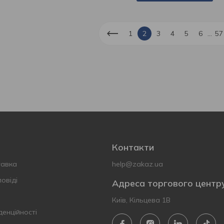
...
1
2
3
4
5
6
57
Контакти
тавка
help@zakaz.ua
овіді
Адреса торгового центр
Київ, Кільцева 1В
денційності