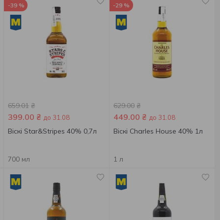
-39 %
-29 %
659.01
₴
629.00
₴
399.00
₴
449.00
₴
до 31.08
до 31.08
Віскі Star&Stripes 40% 0,7л
Віскі Charles House 40% 1л
700 мл
1 л