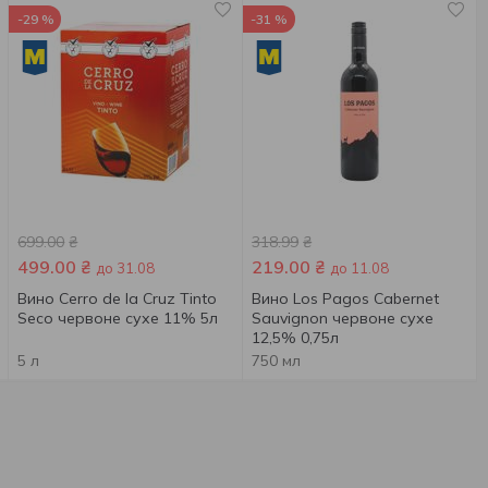
-29 %
-31 %
699.00
₴
318.99
₴
499.00
₴
219.00
₴
до 31.08
до 11.08
Вино Cerro de la Cruz Tinto
Вино Los Pagos Cabernet
Seco червоне сухе 11% 5л
Sauvignon червоне сухе
12,5% 0,75л
5 л
750 мл