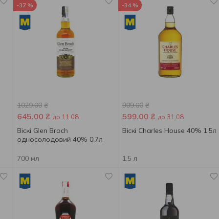
-37 %
-34 %
1029.00
₴
909.00
₴
645.00
₴
599.00
₴
до 11.08
до 31.08
Віскі Glen Broch
Віскі Charles House 40% 1,5л
односолодовий 40% 0,7л
700 мл
1.5 л