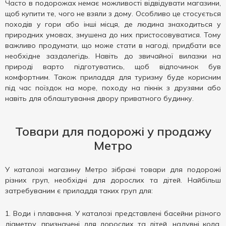
Часто в подорожах немає можливості відвідувати магазини,
щоб купити те, чого не взяли з дому. Особливо це стосується
походів у гори або інші місця, де людина знаходиться у
природних умовах, змушена до них пристосовуватися. Тому
важливо продумати, що може стати в нагоді, придбати все
необхідне заздалегідь. Навіть до звичайної вилазки на
природі варто підготуватись, щоб відпочинок був
комфортним. Також приладдя для туризму буде корисним
під час поїздок на море, походу на пікнік з друзями або
навіть для облаштування двору приватного будинку.
Товари для подорожі у продажу
Метро
У каталозі магазину Метро зібрані товари для подорожі
різних груп, необхідні для дорослих та дітей. Найбільш
затребуваним є приладдя таких груп для:
Води і плавання. У каталозі представлені басейни різного
діаметру, призначені для дорослих та дітей, надувні кола,