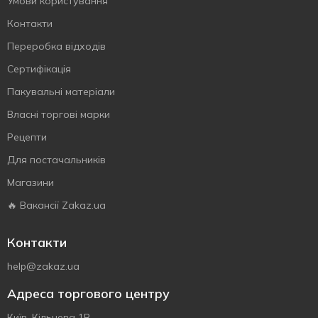
Умови користування
Контакти
Переробка відходів
Сертифiкацiя
Пакувальні матеріали
Власнi торговi марки
Рецепти
Для постачальників
Магазини
🔥 Вакансії Zakaz.ua
Контакти
help@zakaz.ua
Адреса торгового центру
Київ, Кільцева 1В