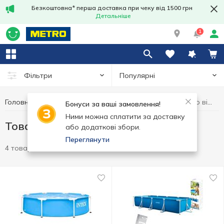
Безкоштовна* перша доставка при чеку від 1500 грн
Детальніше
1
Популярні
Фільтри
Головна
Хобі та відпочинок
Товари для активного відпочинку
Бонуси за ваші замовлення!
Ними можна сплатити за доставку
Товари для активного відпочинку
або додаткові збори.
Переглянути
4 товари