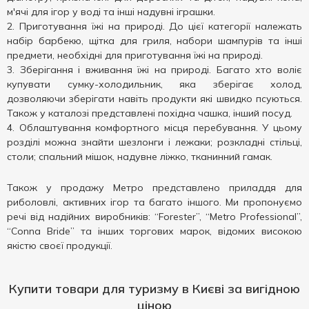
м'ячі для ігор у воді та інші надувні іграшки.
Приготування їжі на природі. До цієї категорії належать
набір барбекю, щітка для гриля, набори шампурів та інші
предмети, необхідні для приготування їжі на природі.
Зберігання і вживання їжі на природі. Багато хто воліє
купувати сумку-холодильник, яка зберігає холод,
дозволяючи зберігати навіть продукти які швидко псуються.
Також у каталозі представлені похідна чашка, інший посуд.
Облаштування комфортного місця перебування. У цьому
розділі можна знайти шезлонги і лежаки; розкладні стільці,
столи; спальний мішок, надувне ліжко, тканинний гамак.
Також у продажу Метро представлено приладдя для
риболовлі, активних ігор та багато іншого. Ми пропонуємо
речі від надійних виробників: “Forester”, “Metro Professional”,
“Conna Bride” та інших торгових марок, відомих високою
якістю своєї продукції.
Купити товари для туризму в Києві за вигідною
ціною