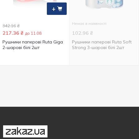
+
Немає в наявності
342.16
₴
217.36
₴
102.96
₴
до 11.08
Рушники паперові Ruta Giga
Рушники паперові Ruta Soft
2-шарові білі 2шт
Strong 3-шарові білі 2шт