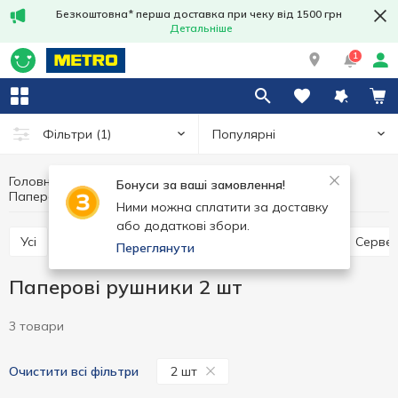
Безкоштовна* перша доставка при чеку від 1500 грн
Детальніше
1
Популярні
Фільтри
(1)
Головна
Товари для дому
Паперові вироби
Бонуси за ваші замовлення!
Паперові рушники
Паперові рушники 2 шт
Ними можна сплатити за доставку
або додаткові збори.
Усі
Паперові рушники
Серветки в коробці
Серве
Переглянути
Паперові рушники 2 шт
3 товари
2 шт
Очистити всі фільтри