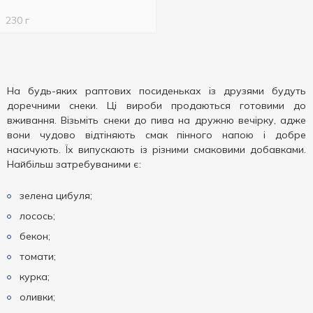
230 г
На будь-яких раптових посиденьках із друзями будуть
доречними снеки. Ці вироби продаються готовими до
вживання. Візьміть снеки до пива на дружню вечірку, адже
вони чудово відтіняють смак пінного напою і добре
насичують. Їх випускають із різними смаковими добавками.
Найбільш затребуваними є:
зелена цибуля;
лосось;
бекон;
томати;
курка;
оливки;