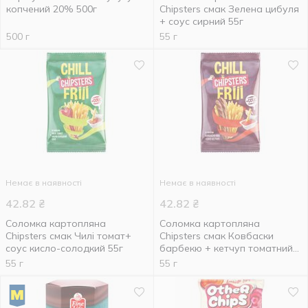
копчений 20% 500г
Chipsters смак Зелена цибуля
+ соус cирний 55г
500 г
55 г
Немає в наявності
Немає в наявності
42.82
₴
42.82
₴
Соломка картопляна
Соломка картопляна
Chipsters смак Чилі томат+
Chipsters смак Ковбаски
соус кисло-солодкий 55г
барбекю + кетчуп томатний
55г
55 г
55 г