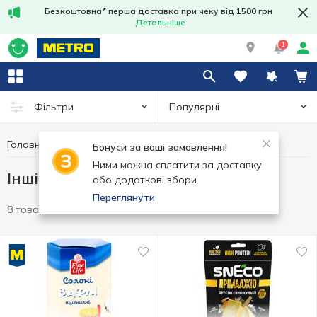
Безкоштовна* перша доставка при чеку від 1500 грн
Детальніше
1
Популярні
Фільтри
Головна
Чипси та снеки
Інші снеки
Бонуси за ваші замовлення!
Ними можна сплатити за доставку
Інші снеки
або додаткові збори.
Переглянути
8 товарів