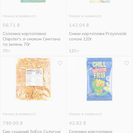
Немає в наявності
Немає в наявності
56.71
₴
142.04
₴
Соломка картопляна
Снеки картопляні Przysnacki
Chipster's зі смаком Сметана
солоні 120г
та зелень 70г
70 г
120 г
Немає в наявності
Немає в наявності
799.00
₴
42.82
₴
Сир сушений SnEco Сулугуні
Соломка картопляна