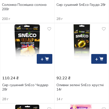
Соломка Посмішка солона
Сир сушений SnEco Гауда 28г
200г
200 г
28 г
+
+
110.24
₴
92.22
₴
Сир сушений SnEco Чеддер
Оливки зелені SnEco хрусткі
28г
14г
28 г
14 г