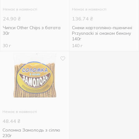
Немає в наявності
Немає в наявності
24.90
₴
136.74
₴
Чипси Other Chips з батата
Снеки картопляно-пшеничні
30г
Przysnacki зі смаком бекону
140г
30 г
140 г
Немає в наявності
48.44
₴
Соломка Замолодь з сіллю
230г