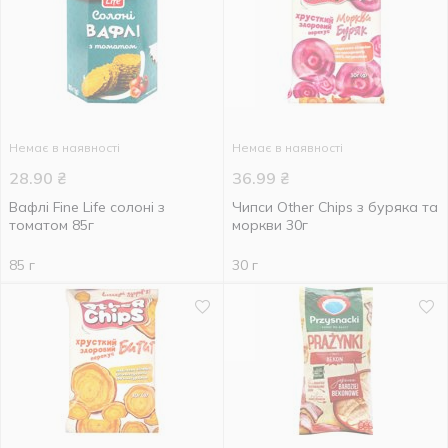
Немає в наявності
Немає в наявності
28.90
₴
36.99
₴
Вафлі Fine Life солоні з
Чипси Other Chips з буряка та
томатом 85г
моркви 30г
85 г
30 г