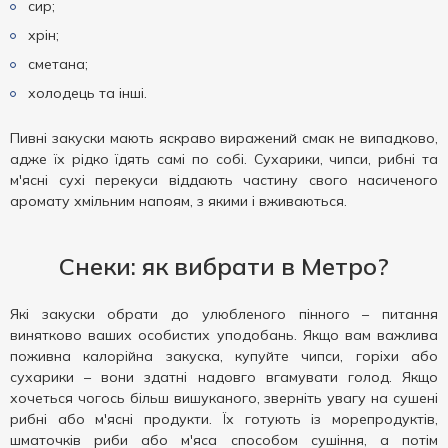
сир;
хрін;
сметана;
холодець та інші.
Пивні закуски мають яскраво виражений смак не випадково,
адже їх рідко їдять самі по собі. Сухарики, чипси, рибні та
м'ясні сухі перекуси віддають частину свого насиченого
аромату хмільним напоям, з якими і вживаються.
Снеки: як вибрати в Метро?
Які закуски обрати до улюбленого пінного – питання
винятково ваших особистих уподобань. Якщо вам важлива
поживна калорійна закуска, купуйте чипси, горіхи або
сухарики – вони здатні надовго вгамувати голод. Якщо
хочеться чогось більш вишуканого, зверніть увагу на сушені
рибні або м'ясні продукти. Їх готують із морепродуктів,
шматочків риби або м'яса способом сушіння, а потім