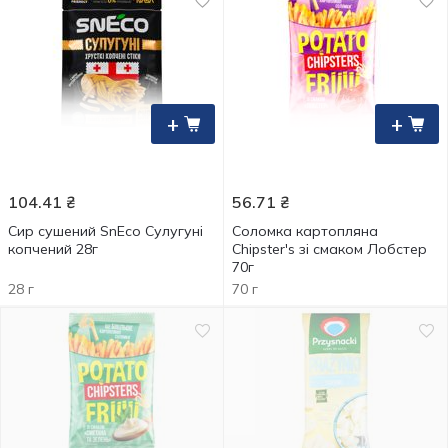
+
+
104.41
₴
56.71
₴
Сир сушений SnEco Сулугуні
Соломка картопляна
копчений 28г
Chipster's зі смаком Лобстер
70г
28 г
70 г