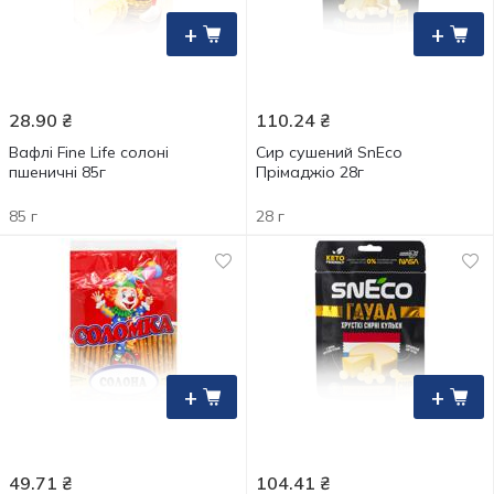
+
+
28.90
₴
110.24
₴
Вафлі Fine Life солоні
Сир сушений SnEco
пшеничні 85г
Прімаджіо 28г
85 г
28 г
+
+
49.71
₴
104.41
₴