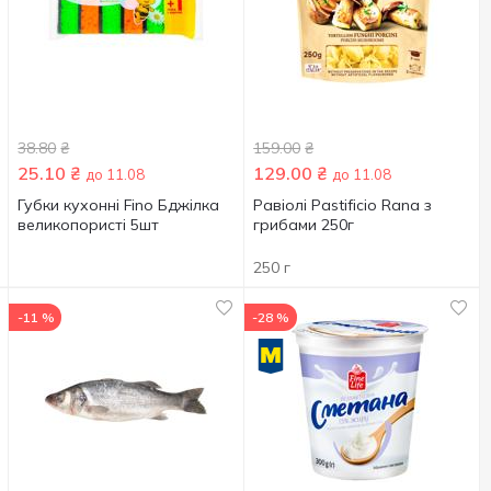
38.80
₴
159.00
₴
25.10
₴
129.00
₴
до 11.08
до 11.08
Губки кухонні Fino Бджілка
Равіолі Pastificio Rana з
великопористі 5шт
грибами 250г
250 г
-11 %
-28 %