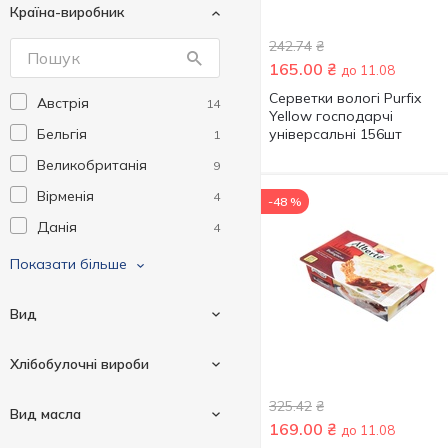
Країна-виробник
Brisa del Cantabrico
1
242.74
₴
Budweiser
1
165.00
₴
до 11.08
Clin
5
Серветки вологі Purfix
Австрія
14
Cune
2
Yellow господарчі
Бельгія
універсальні 156шт
1
D'artigny
2
Великобританія
9
Dewar`s
1
Вірменія
4
-48 %
Domestos
4
Данія
4
Dr.Beckmann
6
Китай
43
Показати більше
Dziugas
3
Латвія
2
Epikur
4
Вид
Литва
9
Fentimans
5
Люксембург
1
Finca Vallejo
3
Хлібобулочні вироби
Мексика
2
Fine Life
3
Анчоус
325.42
₴
1
Норвегія
Вид масла
2
Finlandia
7
169.00
₴
до 11.08
Дорада
5
Нідерланди
9