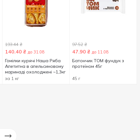
193.44
₴
97.52
₴
140.40
₴
47.90
₴
до 31.08
до 11.08
Гомілки курячі Наша Ряба
Батончик ТOM фундук з
Апетитна в апельсиновому
протеїном 45г
маринаді охолоджені ~1,3кг
за 1 кг
45 г