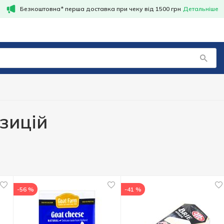
Безкоштовна* перша доставка при чеку від 1500 грн
Детальніше
озицій
-56 %
-41 %