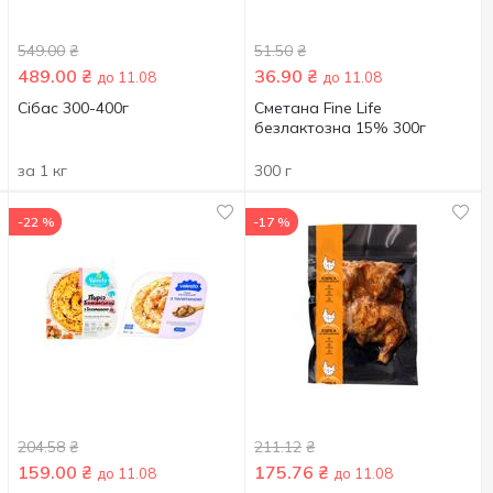
549.00
₴
51.50
₴
489.00
₴
36.90
₴
до 11.08
до 11.08
Сібас 300-400г
Сметана Fine Life
безлактозна 15% 300г
за 1 кг
300 г
-22 %
-17 %
204.58
₴
211.12
₴
159.00
₴
175.76
₴
до 11.08
до 11.08