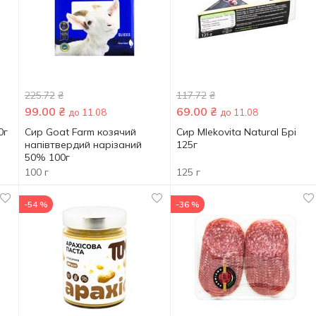
225.72
₴
117.72
₴
99.00
₴
69.00
₴
до 11.08
до 11.08
0г
Сир Goat Farm козячий
Сир Mlekovita Natural Брі
напівтвердий нарізаний
125г
50% 100г
100 г
125 г
-54 %
-36 %