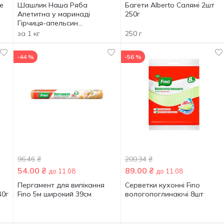
e
Шашлик Наша Ряба
Багети Alberto Салямі 2шт
Апетитна у маринаді
250г
Гірчиця-апельсин
охолоджений ~1,3кг
за 1 кг
250 г
-44 %
-56 %
96.46
₴
200.34
₴
54.00
₴
89.00
₴
до 11.08
до 11.08
Пергамент для випікання
Серветки кухонні Fino
40г
Fino 5м широкий 39см
вологопоглинаючі 8шт