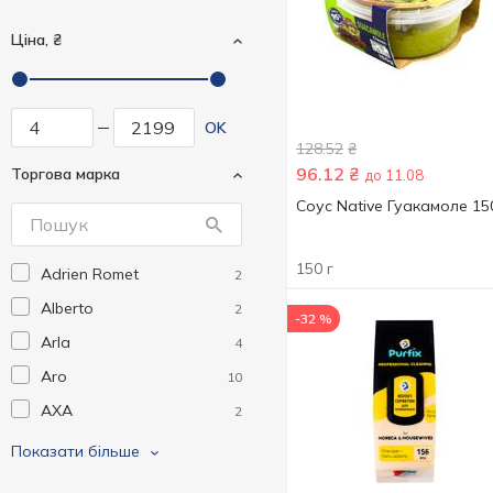
Ціна, ₴
OK
128.52
₴
96.12
₴
Торгова марка
до 11.08
Соус Native Гуакамоле 15
150 г
Adrien Romet
2
Alberto
2
-32 %
Arla
4
Aro
10
AXA
2
BACARDI
3
Показати більше
Bon Voyage!
4