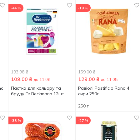
-44 %
-19 %
193.98
₴
159.00
₴
109.00
₴
129.00
₴
до 11.08
до 11.08
nc
Пастка для кольору та
Равіолі Pastificio Rana 4
бруду Dr.Beckmann 12шт
сири 250г
250 г
-38 %
-27 %