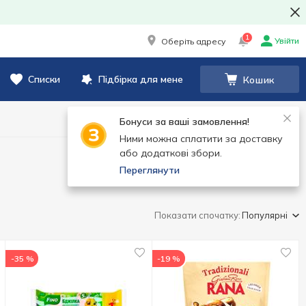
1
Увійти
Оберіть адресу
Списки
Підбірка для мене
Кошик
Бонуси за ваші замовлення!
Ними можна сплатити за доставку
або додаткові збори.
Переглянути
Показати спочатку:
Популярні
-35 %
-19 %