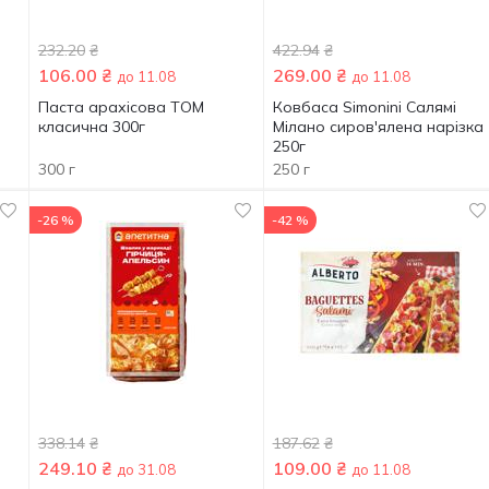
232.20
₴
422.94
₴
106.00
₴
269.00
₴
до 11.08
до 11.08
Паста арахісова ТOM
Ковбаса Simonini Салямі
класична 300г
Мілано сиров'ялена нарізка
250г
300 г
250 г
-26 %
-42 %
338.14
₴
187.62
₴
249.10
₴
109.00
₴
до 31.08
до 11.08