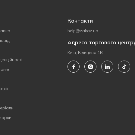
Контакти
тавка
help@zakaz.ua
овіді
Адреса торгового центр
Київ, Кільцева 1В
денційності
вання
ходів
еріали
 марки