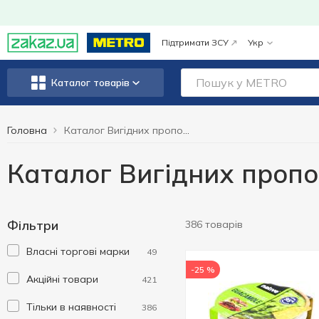
Підтримати ЗСУ
Укр
Каталог товарів
Головна
Каталог Вигідних пропозицій
Каталог Вигідних проп
Фільтри
386 товарів
Власні торгові марки
49
-25 %
Акційні товари
421
Тільки в наявності
386