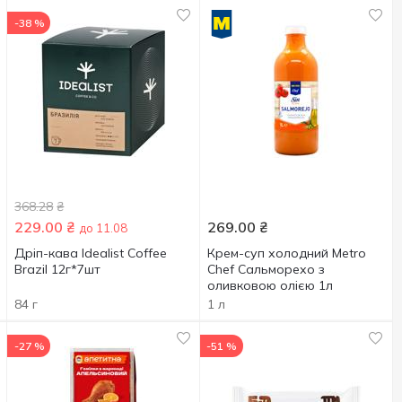
-38 %
368.28
₴
229.00
₴
269.00
₴
до 11.08
Дріп-кава Idealist Coffee
Крем-суп холодний Metro
Brazil 12г*7шт
Chef Сальморехо з
оливковою олією 1л
84 г
1 л
-27 %
-51 %