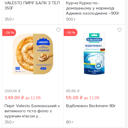
VALESTO ПИРІГ БАЛК З ТЕЛ
Курча Курка по-
350Г
домашньому у маринаді
Аджика охолоджене ~900г
350 г
900 г
-26 %
-36 %
200.34
₴
85.86
₴
149.00
₴
55.00
₴
до 11.08
до 11.08
Пиріг Valesto Балканський з
Відбілювач Beckmann 80г
витяжного тіста філло з
курячим м'ясом у
вершковому соусі
350 г
80 г
заморожений 350г