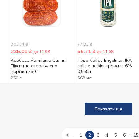
380.54
₴
77.91
₴
235.00
₴
56.71
₴
до 11.08
до 11.08
Ковбаса Parmiamo Салямі
Пиво Volfas Engelman IPA
Пікантна сиров'ялена
світле нефільтроване 6%
нарізка 250г
0,568л
250 г
568 мл
Показати ще
...
1
2
3
4
5
6
15