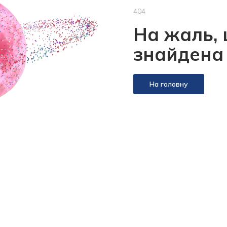
404
На жаль, 
знайдена
На головну