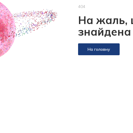
404
На жаль, 
знайдена
На головну