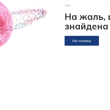
404
На жаль, 
знайдена
На головну