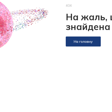
404
На жаль, 
знайдена
На головну