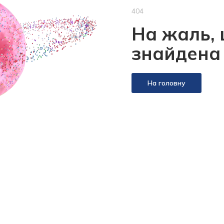
404
На жаль, 
знайдена
На головну