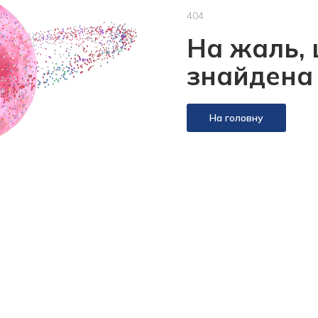
404
На жаль, 
знайдена
На головну