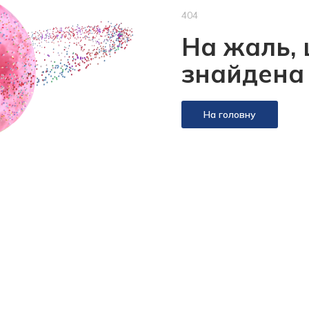
404
На жаль, 
знайдена
На головну