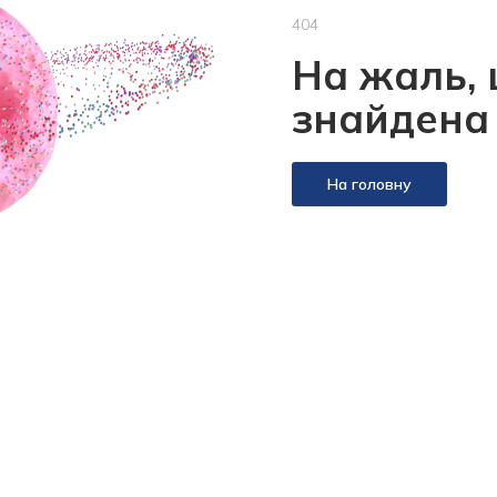
404
На жаль, 
знайдена
На головну