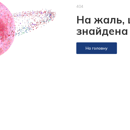
404
На жаль, 
знайдена
На головну