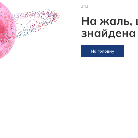
404
На жаль, 
знайдена
На головну