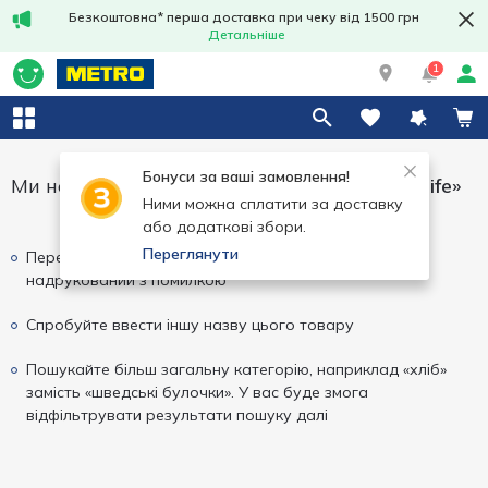
Безкоштовна* перша доставка при чеку від 1500 грн
Детальніше
1
Бонуси за ваші замовлення!
Ми не змогли знайти результати для
«fine life»
Ними можна сплатити за доставку
або додаткові збори.
Переглянути
Перевірте написання вашого запиту, можливо він
надрукований з помилкою
Спробуйте ввести іншу назву цього товару
Пошукайте більш загальну категорію, наприклад «хліб»
замість «шведські булочки». У вас буде змога
відфільтрувати результати пошуку далі