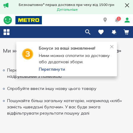
Безкоштовна* перша доставка при чеку від 1500 грн
Детальніше
1
Бонуси за ваші замовлення!
Ми не змогли знайти результати для
«rioba»
Ними можна сплатити за доставку
або додаткові збори.
Переглянути
Перевірте написання вашого запиту, можливо він
надрукований з помилкою
Спробуйте ввести іншу назву цього товару
Пошукайте більш загальну категорію, наприклад «хліб»
замість «шведські булочки». У вас буде змога
відфільтрувати результати пошуку далі