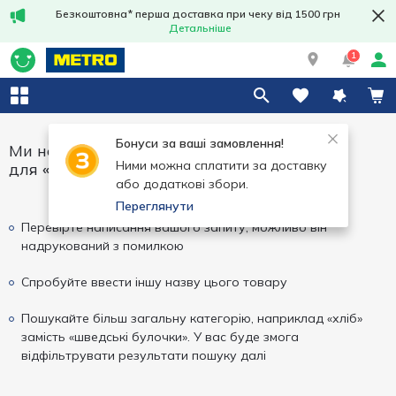
Безкоштовна* перша доставка при чеку від 1500 грн
Детальніше
1
Бонуси за ваші замовлення!
Ми не змогли знайти результати
Ними можна сплатити за доставку
для
«tarrington house»
або додаткові збори.
Переглянути
Перевірте написання вашого запиту, можливо він
надрукований з помилкою
Спробуйте ввести іншу назву цього товару
Пошукайте більш загальну категорію, наприклад «хліб»
замість «шведські булочки». У вас буде змога
відфільтрувати результати пошуку далі