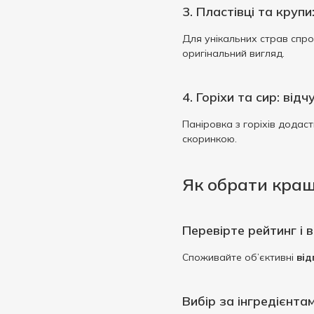
3. Пластівці та крупи
Для унікальних страв спроб
оригінальний вигляд.
4. Горіхи та сир: від
Паніровка з горіхів додас
скоринкою.
Як обрати кращ
Перевірте рейтинг і в
Споживайте об’єктивні
від
Вибір за інгредієнта