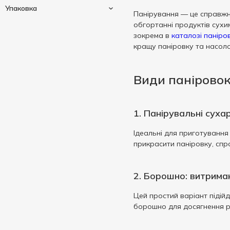
Спеції
1
Упаковка
Панірування — це справжні
Часник
1
обгортанні продуктів сухим
100 г
1
зокрема в
каталозі паніро
120 г
1
кращу паніровку та насол
Дой-пак
2
200 г
2
Види паніровок
400 г
2
500 г
1
1000 г
1
Показати більше
1. Панірувальні суха
Ідеальні для приготування
прикрасити паніровку, спр
2. Борошно: витрима
Цей простий варіант підійд
борошно для досягнення рі