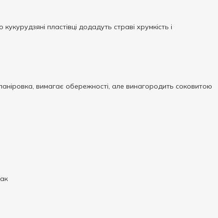
 кукурудзяні пластівці додадуть страві хрумкість і
а паніровка, вимагає обережності, але винагородить соковитою
мак