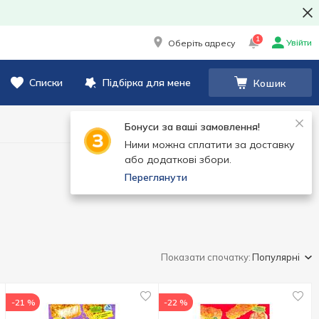
1
Увійти
Оберіть адресу
Списки
Підбірка для мене
Кошик
Бонуси за ваші замовлення!
Ними можна сплатити за доставку
або додаткові збори.
Переглянути
Показати спочатку:
Популярні
-21 %
-22 %