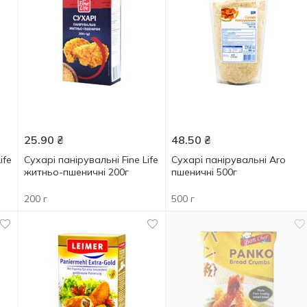
25.90
₴
48.50
₴
ife
Сухарі панірувальні Fine Life
Сухарі панірувальні Aro
житньо-пшеничні 200г
пшеничні 500г
200 г
500 г