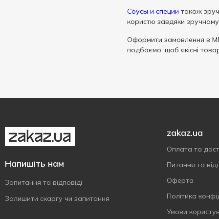
Соусы и специи
також зруч
користю завдяки зручному 
Оформити замовлення в ME
подбаємо, щоб якісні това
zakaz.ua
Оплата та дос
Напишіть нам
Питання та відп
Оферта
Запитання та відповіді
Політика конфі
Залишити скаргу чи запитання
Умови користу