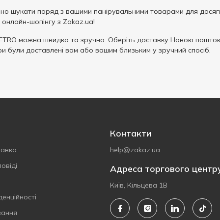
но шукати поряд з вашими панірувальними товарами для досягн
онлайн-шопінгу з Zakaz.ua!
TRO можна швидко та зручно. Оберіть доставку Новою поштою
ри були доставлені вам або вашим близьким у зручний спосіб.
Контакти
тавка
help@zakaz.ua
овіді
Адреса торгового центр
Київ, Кільцева 1В
денційності
вання