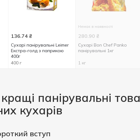
Немає в наявності
136.74
₴
280.90
₴
Сухарі панірувальні Leimer
Сухарі Bon Chef Panko
Екстра-голд з паприкою
панірувальні 1кг
400г
400 г
1 кг
 кращі панірувальні тов
них кухарів
ороткий вступ