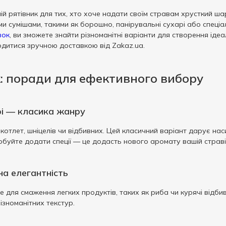
й рятівник для тих, хто хоче надати своїм стравам хрусткий шар
и сумішами, такими як борошно, панірувальні сухарі або спеціаль
вок
, ви зможете знайти різноманітні варіанти для створення іде
одитися зручною доставкою від Zakaz.ua.
: поради для ефективного вибору
рі — класика жанру
 котлет, шніцелів чи відбивних. Цей класичний варіант дарує н
обуйте додати спеції — це додасть нового аромату вашій страві
на елегантність
е для смаження легких продуктів, таких як риба чи курячі відби
зноманітних текстур.