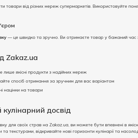
ти товари від різних мереж супермаркетів. Використовуйте поня
'єром
вку
— це швидко та зручно. Ви отримаєте товар у бажаний час
д Zakaz.ua
е лише якісні продукти з надійних мереж
йте спосіб отримання за зручним для вас варіантом
і націнки на товари
й кулінарний досвід
ку для своїх страв на Zakaz.ua, ви можете бути впевнені в якіс
и та текстурами, відкривайте нові горизонти кулінарії та насо