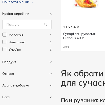
Pripravka
2
Показати більше
Країна-виробник
115.54
₴
Сухарі панірувальні
Малайзія
1
Guthaus 400г
Німеччина
2
400 г
Україна
5
Продукт
Як обрати
Основа
для сучас
Васабі
1
Аромат-добавка
Сухарі панірувальні
8
Житня
1
Вага
Панірування: к
Пшенична
2