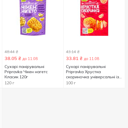
48.44
₴
43.14
₴
38.05
₴
33.81
₴
до 11.08
до 11.08
Сухарі панірувальні
Сухарі панірувальні
Pripravka Чікен нагетс
Pripravka Хрустка
Класик 120г
скориночка універсальні із
спеціями 100г
120 г
100 г