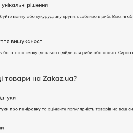
: унікальні рішення
уйте манну або кукурудзяну крупи, особливо в рибі. Вівсяні або
чуття вишуканості
ть багатства смаку ідеально підійде для риби або овочів. Сирн
і товари на Zakaz.ua?
ідгуки
гуки про паніровку
та оцінюйте популярність товарів на ваш с
ми