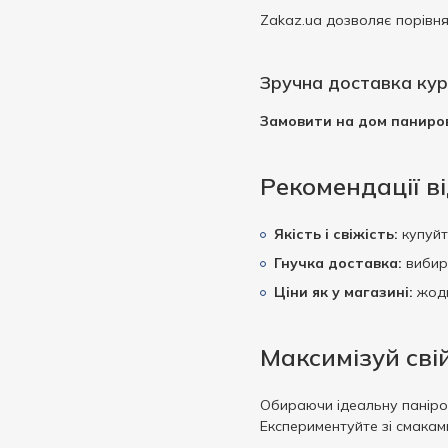
Zakaz.ua дозволяє порівня
Зручна доставка кур
Замовити на дом паниро
Рекомендації ві
Якість і свіжість:
купуйт
Гнучка доставка:
вибира
Ціни як у магазині:
жодн
Максимізуй сві
Обираючи ідеальну паніров
Експериментуйте зі смакам