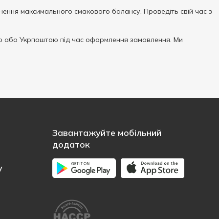
ення максимального смакового балансу. Проведіть свій час з
 або Укрпоштою під час оформлення замовлення. Ми
Завантажуйте мобільний
додаток
у