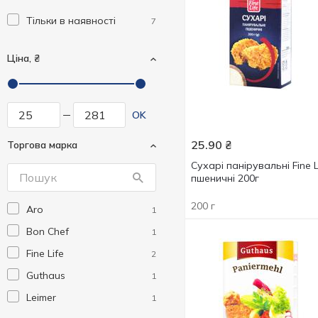
Тільки в наявності
7
Ціна, ₴
OK
25.90
₴
Торгова марка
Сухарі панірувальні Fine L
пшеничні 200г
200 г
Aro
1
Bon Chef
1
Fine Life
2
Guthaus
1
Leimer
1