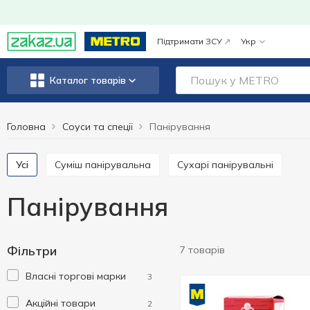
Підтримати ЗСУ
Укр
Каталог товарів
Головна
Соуси та спеції
Панірування
Усі
Суміш панірувальна
Сухарі панірувальні
Панірування
Фільтри
7 товарів
Власні торгові марки
3
Акційні товари
2