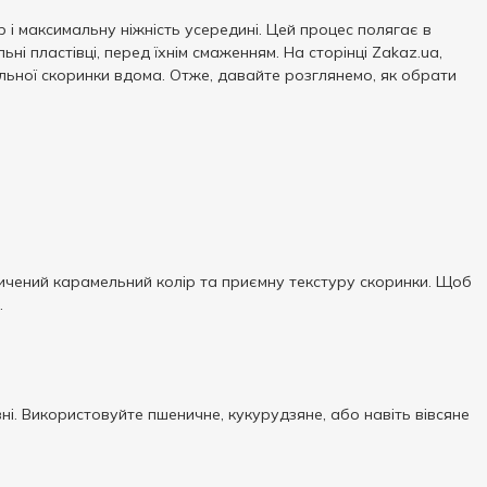
 і максимальну ніжність усередині. Цей процес полягає в
ні пластівці, перед їхнім смаженням. На сторінці Zakaz.ua,
альної скоринки вдома. Отже, давайте розглянемо, як обрати
асичений карамельний колір та приємну текстуру скоринки. Щоб
.
вні. Використовуйте пшеничне, кукурудзяне, або навіть вівсяне