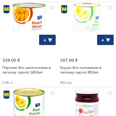
+
+
329.00
₴
207.00
₴
Персики Aro шматочками в
Груша Aro половинки в
легкому сиропі 2650мл
легкому сиропі 850мл
2.65 л
850 мл