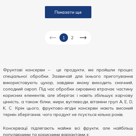
Показати ще
1
2
Фруктові консерви – це продукти, які пройшли процес
спеціальної обробки. Зазвичай для їхнього приготування
використовують цукор, завдяки якому виходить смачний,
солодкий сироп. Під час обробки сировина втрачає частину
корисних елементів, але зберігає і навіть збільшує харчову
цінність, а також білки, жири, вуглеводи, вітаміни груп A, E, D,
K, C. Крім цього, фруктово-ягідні консерви мають високий
термін зберігання. чого продукт не псується кілька років.
Консервації підлягають майже всі фрукти, але найбільш
популярними та корисними варіантами є: