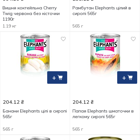
Вишня коктейльна Cherry
Рамбутан Elephants цілий в
Twig червона без кісточки
сиропі 565г
1190г
1.19 кг
565 г
+
+
204.12
₴
204.12
₴
Банани Elephants цілі в сиропі
Папая Elephants шматочки в
565г
легкому сиропі 565г
565 г
565 г