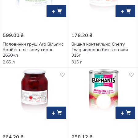
+
+
599.00
₴
178.20
₴
Половинки груш Aro Вільямс
Вишня коктейльна Cherry
Крайст в легкому сиропі
Twig червона без кісточки
2650мл
315г
2.65 л
315 г
+
+
664.20
₴
258.12
₴