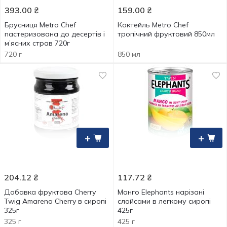
393.00
₴
159.00
₴
Брусниця Metro Chef
Коктейль Metro Chef
пастеризована до десертів і
тропічний фруктовий 850мл
м’ясних страв 720г
720 г
850 мл
+
+
204.12
₴
117.72
₴
Добавка фруктова Cherry
Манго Elephants нарізані
Twig Amarena Cherry в сиропі
слайсами в легкому сиропі
325г
425г
325 г
425 г