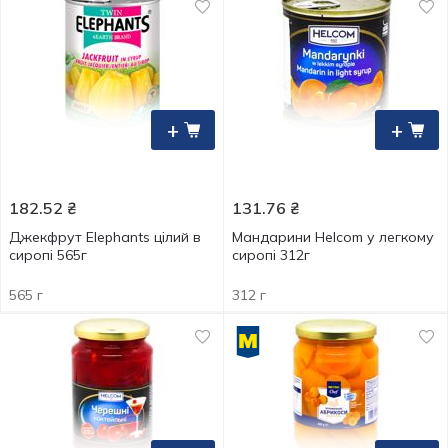
+
+
182.52
₴
131.76
₴
Джекфрут Elephants цілий в
Мандарини Helcom у легкому
сиропі 565г
сиропі 312г
565 г
312 г