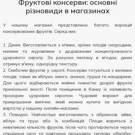
Фруктові консерви: основні
різновиди в магазинах
У нашому магазині представлено багато варіацій
консервованих фруктів. Серед них:
Джем. Виготовляється з м'яких, зрілих плодів смородини,
малини та журавлини з додаванням концентрованого
цукрового сиропу. За рахунок пектину в ягодах, джем
отримує в'язку, однорідну текстуру.
Скибочки фруктів у сиропі. Консерви готуються з великих
плодів, таких як яблуко, манго, ананас, груша та мандарини.
Для цього відбираються майже повністю дозрілі фрукти
преміальної якості. Після поміщення в банку їх заливають
прозорим цукровим сиропом. Чудовий варіант для
прикрашання випічки, який можна купити за вигідною
вартістю у нашому онлайн-магазині.
Повидло. Найчастіше виготовляють з абрикосів, айви,
яблук та груш або їх комбінацій. Плоди варяться з
невеликою кількістю фруктів, після чого протираються через
спеціальні сита та повторно проходять теплову обробку.