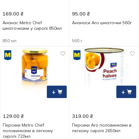
169.00
₴
95.00
₴
Ананас Metro Chef
Ананаси Aro шматочки 560г
шматочками у сиропі 850мл
850 мл
560 г
+
+
129.00
₴
319.00
₴
Персики Metro Chef
Персики Aro половинками в
половинками в легкому
легкому сиропі 2650мл
сиропі 720мл