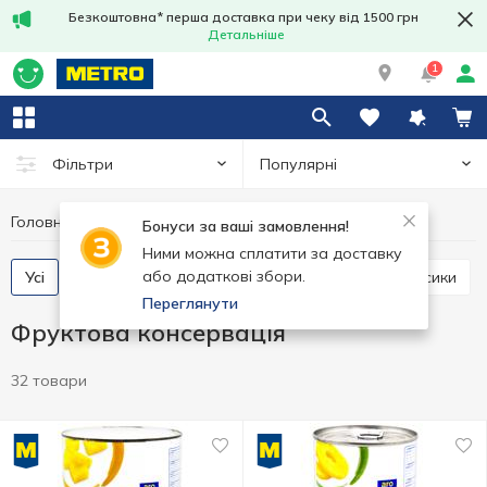
Безкоштовна* перша доставка при чеку від 1500 грн
Детальніше
1
Популярні
Фільтри
Головна
Консерви
Фруктова консервація
Бонуси за ваші замовлення!
Ними можна сплатити за доставку
або додаткові збори.
Усі
Консервовані ананаси
Консервовані персики
Переглянути
Фруктова консервація
32 товари