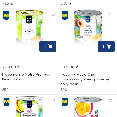
720 мл
2.65 л
+
+
239.00
₴
119.00
₴
Пюре манго Metro Premium
Персики Metro Chef
Kesar 850г
половинки у виноградному
соку 820г
850 г
820 г