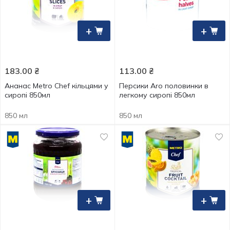
+
+
183.00
₴
113.00
₴
Ананас Metro Chef кільцями у
Персики Aro половинки в
сиропі 850мл
легкому сиропі 850мл
850 мл
850 мл
+
+