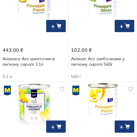
+
+
443.00
₴
102.00
₴
Ананаси Aro шматочки в
Ананас Aro скибочками у
легкому сиропі 3,1л
легкому сиропі 560г
3.1 л
560 г
+
+