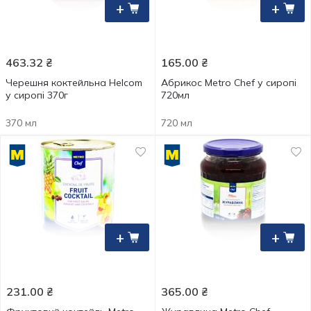
+
+
463.32
₴
165.00
₴
Черешня коктейльна Helcom
Абрикос Metro Chef у сиропі
у сиропі 370г
720мл
370 мл
720 мл
+
+
231.00
₴
365.00
₴