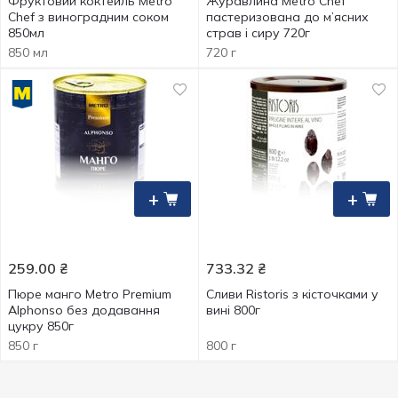
Фруктовий коктейль Metro
Журавлина Metro Chef
Chef з виноградним соком
пастеризована до м’ясних
850мл
страв і сиру 720г
850 мл
720 г
+
+
259.00
₴
733.32
₴
Пюре манго Metro Premium
Сливи Ristoris з кісточками у
Alphonso без додавання
вині 800г
цукру 850г
850 г
800 г