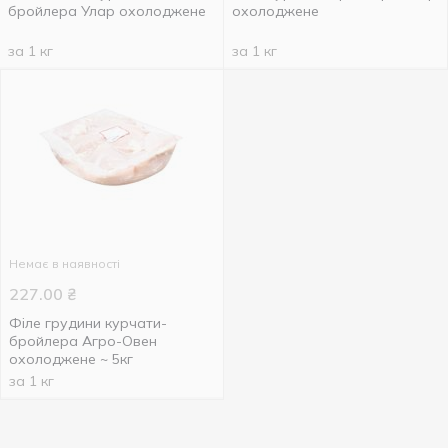
бройлера Улар охолоджене
охолоджене
за 1 кг
за 1 кг
Немає в наявності
227.00
₴
Філе грудини курчати-
бройлера Агро-Овен
охолоджене ~ 5кг
за 1 кг