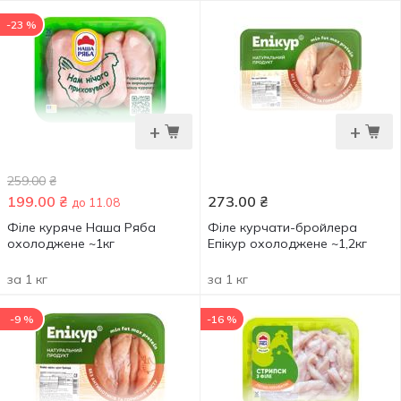
-23 %
+
+
259.00
₴
199.00
₴
273.00
₴
до 11.08
Філе куряче Наша Ряба
Філе курчати-бройлера
охолоджене ~1кг
Епікур охолоджене ~1,2кг
за 1 кг
за 1 кг
-9 %
-16 %