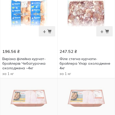
+
+
196.56
₴
247.52
₴
Вирізка філейна курчат-
Філе стегна курчати-
бройлерів Чебатурочка
бройлера Улар охолоджене
охолоджена ~4кг
4кг
за 1 кг
за 1 кг