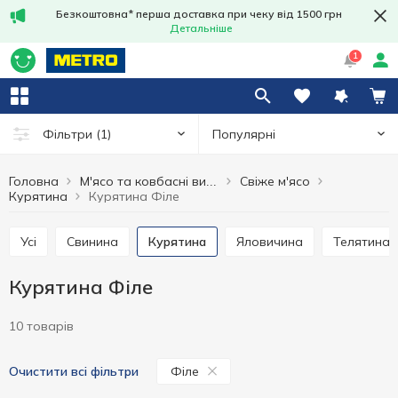
Безкоштовна* перша доставка при чеку від 1500 грн
Детальніше
1
Популярні
Фільтри
(1)
Головна
Свіже м'ясо
М'ясо та ковбасні вироби
Курятина
Курятина Філе
Усі
Свинина
Курятина
Яловичина
Телятина
Курятина Філе
10 товарів
Філе
Очистити всі фільтри