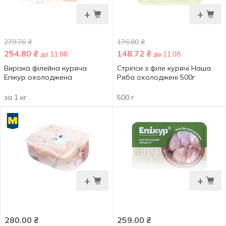
+
+
279.76
₴
176.80
₴
254.80
₴
148.72
₴
до 11.08
до 11.08
Вирізка філейна куряча
Стріпси з філе курячі Наша
Епікур охолоджена
Ряба охолоджені 500г
за 1 кг
500 г
+
+
280.00
₴
259.00
₴