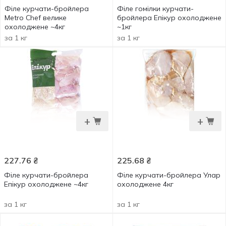
Філе курчати-бройлера
Філе гомілки курчати-
Metro Chef велике
бройлера Епікур охолоджене
охолоджене ~4кг
~1кг
за 1 кг
за 1 кг
+
+
227.76
₴
225.68
₴
Філе курчати-бройлера
Філе курчати-бройлера Улар
Епікур охолоджене ~4кг
охолоджене 4кг
за 1 кг
за 1 кг