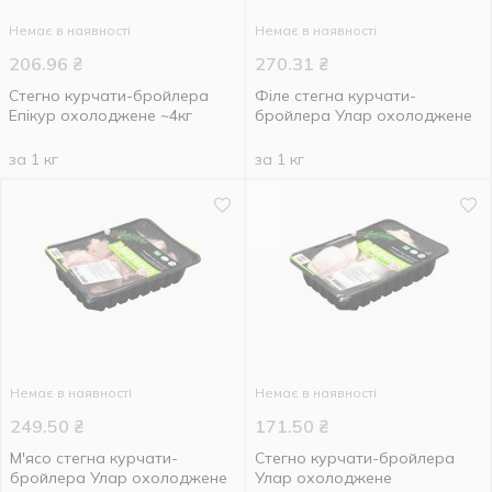
Немає в наявності
Немає в наявності
206.96
₴
270.31
₴
Стегно курчати-бройлера
Філе стегна курчати-
Епікур охолоджене ~4кг
бройлера Улар охолоджене
за 1 кг
за 1 кг
Немає в наявності
Немає в наявності
249.50
₴
171.50
₴
М'ясо стегна курчати-
Стегно курчати-бройлера
бройлера Улар охолоджене
Улар охолоджене