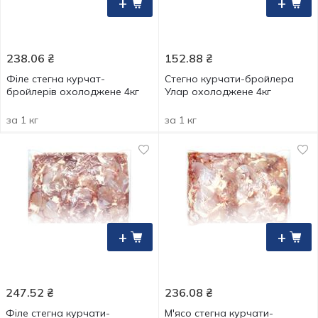
+
+
238.06
₴
152.88
₴
Філе стегна курчат-
Стегно курчати-бройлера
бройлерів охолоджене 4кг
Улар охолоджене 4кг
за 1 кг
за 1 кг
+
+
247.52
₴
236.08
₴
Філе стегна курчати-
М'ясо стегна курчати-