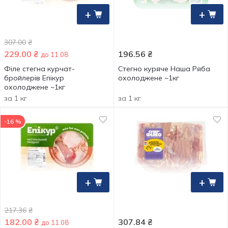
+
+
307.00
₴
229.00
₴
196.56
₴
до 11.08
Філе стегна курчат-
Стегно куряче Наша Ряба
бройлерів Епікур
охолоджене ~1кг
охолоджене ~1кг
за 1 кг
за 1 кг
-16 %
+
+
217.36
₴
182.00
₴
307.84
₴
до 11.08