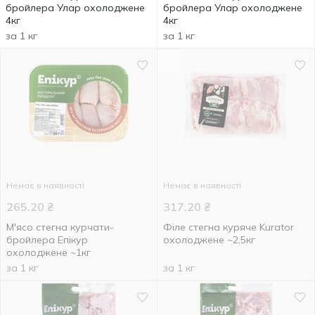
бройлера Улар охолоджене
бройлера Улар охолоджене
4кг
4кг
за 1 кг
за 1 кг
Немає в наявності
Немає в наявності
265.20
₴
317.20
₴
М'ясо стегна курчати-
Філе стегна куряче Kurator
бройлера Епікур
охолоджене ~2,5кг
охолоджене ~1кг
за 1 кг
за 1 кг