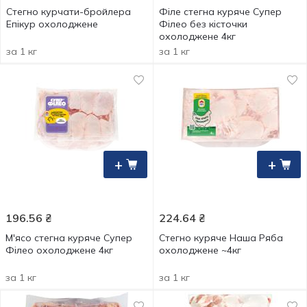
Стегно курчати-бройлера
Філе стегна куряче Супер
Епікур охолоджене
Філео без кісточки
охолоджене 4кг
за 1 кг
за 1 кг
+
+
196.56
₴
224.64
₴
М'ясо стегна куряче Супер
Стегно куряче Наша Ряба
Філео охолоджене 4кг
охолоджене ~4кг
за 1 кг
за 1 кг