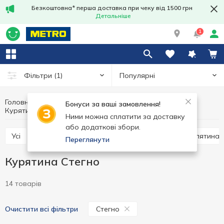
Безкоштовна* перша доставка при чеку від 1500 грн
Детальніше
1
Популярні
Фільтри
(1)
Головна
Свіже м'ясо
М'ясо та ковбасні вироби
Бонуси за ваші замовлення!
Курятина
Курятина Стегно
Ними можна сплатити за доставку
або додаткові збори.
Усі
Свинина
Курятина
Яловичина
Телятина
Переглянути
Курятина Стегно
14 товарів
Стегно
Очистити всі фільтри