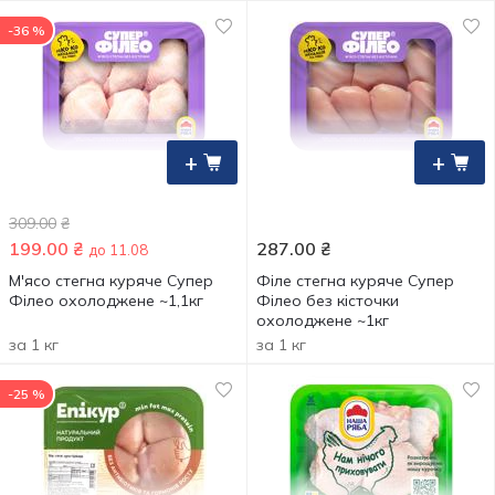
-36 %
+
+
309.00
₴
199.00
₴
287.00
₴
до 11.08
М'ясо стегна куряче Супер
Філе стегна куряче Супер
Філео охолоджене ~1,1кг
Філео без кісточки
охолоджене ~1кг
за 1 кг
за 1 кг
-25 %