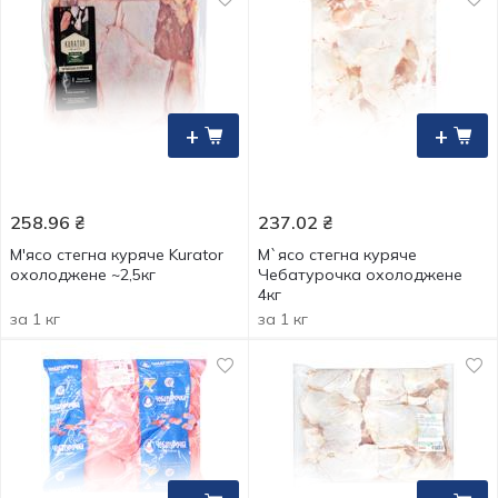
+
+
258.96
₴
237.02
₴
М'ясо стегна куряче Kurator
М`ясо стегна куряче
охолоджене ~2,5кг
Чебатурочка охолоджене
4кг
за 1 кг
за 1 кг