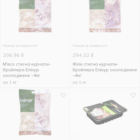
Немає в наявності
Немає в наявності
206.96
₴
294.32
₴
М'ясо стегна курчати-
Філе стегна курчати-
бройлера Епікур
бройлера Епікур охолоджене
охолоджене ~4кг
~4кг
за 1 кг
за 1 кг