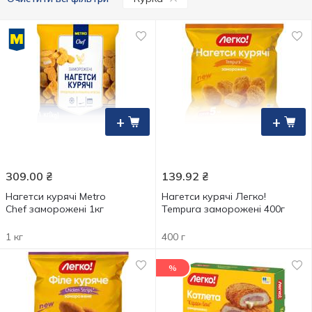
+
+
309.00
₴
139.92
₴
Нагетси курячі Metro
Нагетси курячі Легко!
Chef заморожені 1кг
Tempura заморожені 400г
1 кг
400 г
%