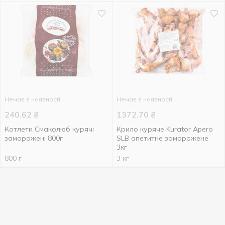
Немає в наявності
Немає в наявності
240.62
₴
1372.70
₴
Котлети Смаколюб курячі
Крило куряче Kurator Apero
заморожені 800г
SLB апетитне заморожене
3кг
800 г
3 кг