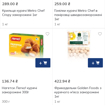
289.00
₴
259.00
₴
Крильця курячі Metro Chef
Гомілки курячі Metro Chef в
Crispy заморожені 1кг
паніровці швидкозаморожені
1кг
1 кг
1 кг
+
+
136.74
₴
422.94
₴
Нагетси Легко! курячi
Фрикадельки Golden Foods з
замороженi 300г
курячого м'яса заморожені
1кг
300 г
1 кг