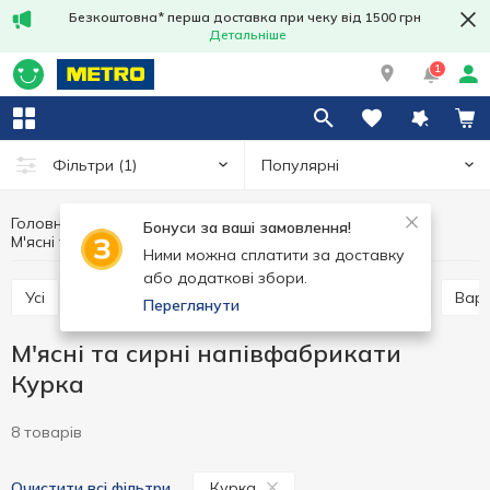
Безкоштовна* перша доставка при чеку від 1500 грн
Детальніше
1
Популярні
Фільтри
(1)
Головна
Заморозка
Заморожені напівфабрикати та страви
Бонуси за ваші замовлення!
М'ясні та сирні напівфабрикати Курка
М'ясні та сирні напівфабрикати
Ними можна сплатити за доставку
або додаткові збори.
Усі
Млинці та сирники заморожені
Пельмені
Вар
Переглянути
М'ясні та сирні напівфабрикати
Курка
8 товарів
Курка
Очистити всі фільтри