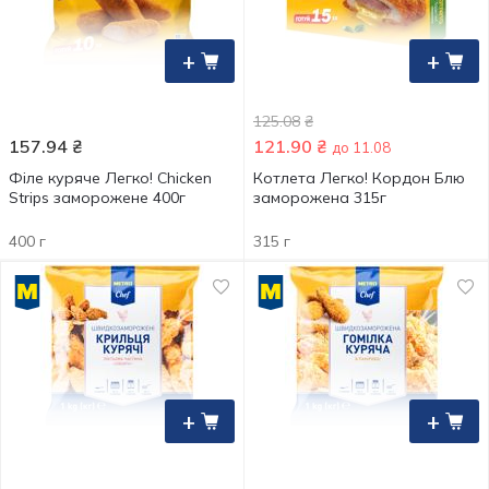
+
+
125.08
₴
157.94
₴
121.90
₴
до 11.08
Філе куряче Легко! Chicken
Котлета Легко! Кордон Блю
Strips заморожене 400г
заморожена 315г
400 г
315 г
+
+