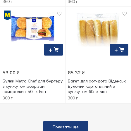
заморожені 60г х 6шт
360 г
360 г
+
+
53.00
₴
85.32
₴
Булки Metro Chef для бургеру
Багет для хот-дога Віденські
з кунжутом розрізані
Булочки картопляний з
заморожені 50г х 6шт
кунжутом 60г х 5шт
300 г
300 г
Показати ще