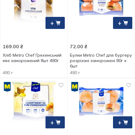
+
+
169.00
₴
72.00
₴
Хліб Metro Chef Грехемський
Булки Metro Chef для бургеру
міні заморожений 8шт 480г
розрізані заморожені 80г х
6шт
480 г
480 г
+
+