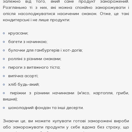
залежно від того, який саме продукт заморожений.
Розгляньмо ті з них, які можна спокійно заморожувати і
опісля насолоджуватися насиченим смаком. Отже, це такі
кондитерські і не лише продукти:
круасани;
багети з начинкою;
булочки для гамбургерів і хот-догів;
ролліні з різними смаками;
пироги з витяжного тіста;
випічка асорті;
хліб будь-який;
пиріжки з різними начинками (м'ясо, картопля, гриби,
вишня);
шоколадний фондан та інші десерти.
Знаючи це, ви можете купувати готові заморожені вироби
або заморожувати продукти у себе вдома без страху, що