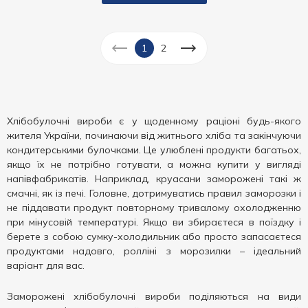
1
2
Хлібобулочні вироби є у щоденному раціоні будь-якого
жителя України, починаючи від житнього хліба та закінчуючи
кондитерськими булочками. Це улюблені продукти багатьох,
якщо їх не потрібно готувати, а можна купити у вигляді
напівфабрикатів. Наприклад, круасани заморожені такі ж
смачні, як із печі. Головне, дотримуватись правил заморозки і
не піддавати продукт повторному тривалому охолодженню
при мінусовій температурі. Якщо ви збираєтеся в поїздку і
берете з собою сумку-холодильник або просто запасаєтеся
продуктами надовго, ролліні з морозилки – ідеальний
варіант для вас.
Заморожені хлібобулочні вироби поділяються на види