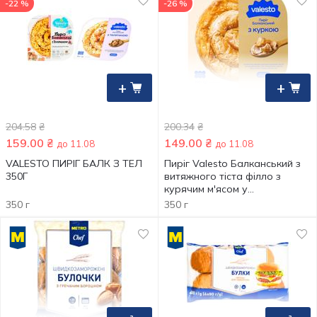
-22 %
-26 %
+
+
204.58
₴
200.34
₴
159.00
₴
149.00
₴
до 11.08
до 11.08
VALESTO ПИРІГ БАЛК З ТЕЛ
Пиріг Valesto Балканський з
350Г
витяжного тіста філло з
курячим м'ясом у
вершковому соусі
350 г
350 г
заморожений 350г