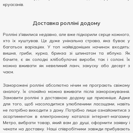
круасанів.
Доставка ролліні додому
Ролліні з'явилися недавно, але вже підкорили серце кожного,
хто їх куштував. Це дуже унікальна страва, яка буває у
багатьох варіаціях. У топ найвідоміших начинок входять:
вишня, гриби, курка, бринза зі шпинатом та яблуко. Як
бачите, є як солодкі хлібобулочні вироби, так і солоні. Їх
можна вживати як невеликий ланч, закуску або десерт з
чаєм.
Заморожені ролліні абсолютно нічим не програють свіжому
аналогу. Їх спокійно можна вживати після заморожування.
Замовити ролліні з доставкою додому ще приємніше. Адже
для того, щоб насолодитися улюбленими ласощами, навіть
не потрібно виходити з дому. Потрібно лише ознайомитися з
асортиментом в електронному каталозі інтернет-магазину
Метро, ​​вибрати товар, який вам до душі, оформити заявку і
чекати на доставку. Наші співробітники завжди прибувають