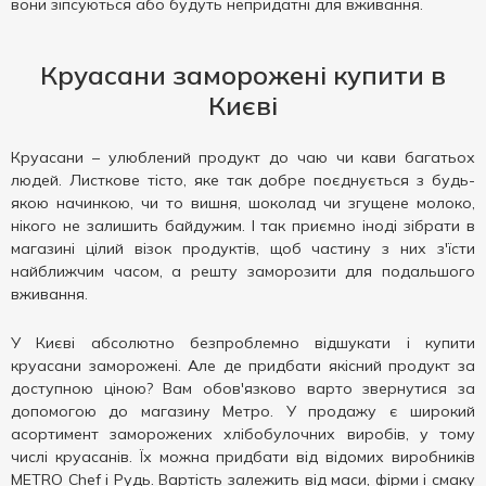
вони зіпсуються або будуть непридатні для вживання.
Круасани заморожені купити в
Києві
Круасани – улюблений продукт до чаю чи кави багатьох
людей. Листкове тісто, яке так добре поєднується з будь-
якою начинкою, чи то вишня, шоколад чи згущене молоко,
нікого не залишить байдужим. І так приємно іноді зібрати в
магазині цілий візок продуктів, щоб частину з них з'їсти
найближчим часом, а решту заморозити для подальшого
вживання.
У Києві абсолютно безпроблемно відшукати і купити
круасани заморожені. Але де придбати якісний продукт за
доступною ціною? Вам обов'язково варто звернутися за
допомогою до магазину Метро. У продажу є широкий
асортимент заморожених хлібобулочних виробів, у тому
числі круасанів. Їх можна придбати від відомих виробників
METRO Chef і Рудь. Вартість залежить від маси, фірми і смаку