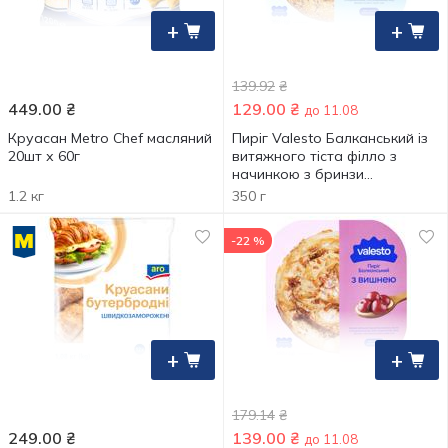
+
+
139.92
₴
449.00
₴
129.00
₴
до 11.08
Круасан Metro Chef масляний
Пиріг Valesto Балканський із
20шт х 60г
витяжного тіста філло з
начинкою з бринзи
заморожений 350г
1.2 кг
350 г
-22 %
+
+
179.14
₴
249.00
₴
139.00
₴
до 11.08