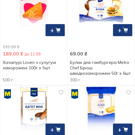
+
+
215.18
₴
189.00
₴
69.00
₴
до 11.08
Хачапурі Loven з сулугуні
Булки для гамбургера Metro
заморожені 100г х 5шт
Chef Бріош
швидкозаморожені 50г х 6шт
500 г
300 г
+
+