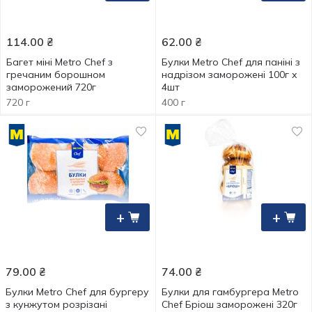
114.00
₴
62.00
₴
Багет міні Metro Chef з
Булки Metro Chef для паніні з
гречаним борошном
надрізом заморожені 100г х
заморожений 720г
4шт
720 г
400 г
+
+
79.00
₴
74.00
₴
Булки Metro Chef для бургеру
Булки для гамбургера Metro
з кунжутом розрізані
Chef Бріош заморожені 320г