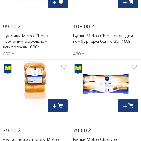
+
+
99.00
₴
103.00
₴
Булочки Metro Chef з
Булки Metro Chef Бріош для
гречаним борошном
гамбургера 6шт х 80г 480г
заморожені 600г
600 г
480 г
+
+
79.00
₴
79.00
₴
Булка для хот-догу Metro
Булки Metro Chef для