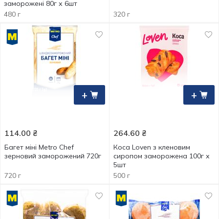
заморожені 80г х 6шт
480 г
320 г
+
+
114.00
₴
264.60
₴
Багет міні Metro Chef
Коса Loven з кленовим
зерновий заморожений 720г
сиропом заморожена 100г х
5шт
720 г
500 г