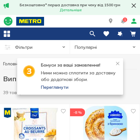
Безкоштовна* перша доставка при чеку від 1500 грн
Детальніше
1
Популярні
Фільтри
Головна
Заморозка
Випічка заморожена
Бонуси за ваші замовлення!
Ними можна сплатити за доставку
Випічка заморожена
або додаткові збори.
Переглянути
39 товарів
-8 %