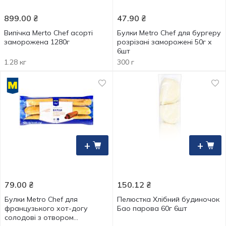
899.00
₴
47.90
₴
Випічка Merto Chef асорті
Булки Metro Chef для бургеру
заморожена 1280г
розрізані заморожені 50г х
6шт
1.28 кг
300 г
+
+
79.00
₴
150.12
₴
Булки Metro Chef для
Пелюстка Хлібний будиночок
французького хот-догу
Бао парова 60г 6шт
солодові з отвором