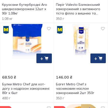
Круасани бутербродні Aro
Пиріг Valesto Балканський
швидкозаморожені 12шт х
заморожений з витяжного
90г 1,08кг
тіста філло з вишнею та
заварним кремом 350г
1.08 кг
350 г
+
+
68.50
₴
146.00
₴
Булки Metro Chef для хот-
Багет Metro Chef з
догу з надрізом заморожені
часниковим маслом
80г х 6шт
заморожений 2шт 350г
480 г
350 г