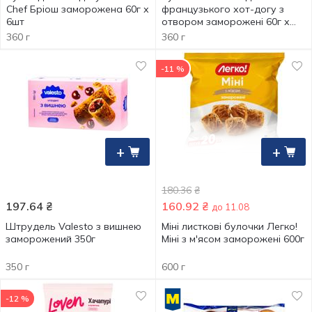
Chef Бріош заморожена 60г х
французького хот-догу з
6шт
отвором заморожені 60г х
6шт
360 г
360 г
-11 %
+
+
180.36
₴
197.64
₴
160.92
₴
до 11.08
Штрудель Valesto з вишнею
Міні листкові булочки Легко!
заморожений 350г
Міні з м'ясом заморожені 600г
350 г
600 г
-12 %