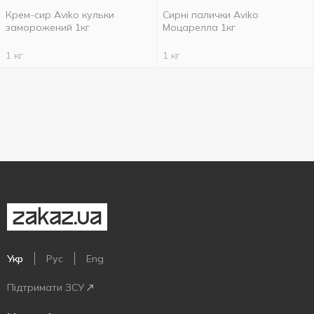
Крем-сир Aviko кульки
Сирні палички Aviko
заморожений 1кг
Моцарелла 1кг
1 кг
1 кг
Укр
Рус
Eng
Підтримати ЗСУ