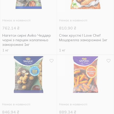
Немає в наявності
Немає в наявності
762.14
₴
810.90
₴
Нагетси сирні Aviko Чеддер
Стіки хрусткі I Love Chef
чорні з перцем халапеньо
Моцарелла заморожені 1кг
заморожені 1кг
1 кг
1 кг
Немає в наявності
Немає в наявності
846.94
₴
889.34
₴