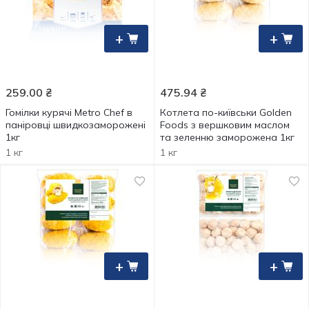
+
+
259.00
₴
475.94
₴
Гомілки курячі Metro Chef в
Котлета по-київськи Golden
паніровці швидкозаморожені
Foods з вершковим маслом
1кг
та зеленню заморожена 1кг
1 кг
1 кг
+
+