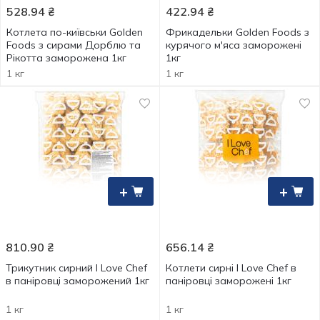
528.94
₴
422.94
₴
Котлета по-київськи Golden
Фрикадельки Golden Foods з
Foods з сирами Дорблю та
курячого м'яса заморожені
Рікотта заморожена 1кг
1кг
1 кг
1 кг
+
+
810.90
₴
656.14
₴
Трикутник сирний I Love Chef
Котлети сирні I Love Chef в
в паніровці заморожений 1кг
паніровці заморожені 1кг
1 кг
1 кг