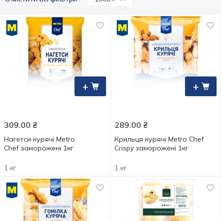
+
+
309.00
₴
289.00
₴
Нагетси курячі Metro
Крильця курячі Metro Chef
Chef заморожені 1кг
Crispy заморожені 1кг
1 кг
1 кг