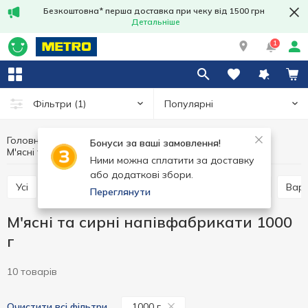
Безкоштовна* перша доставка при чеку від 1500 грн
Детальніше
1
Популярні
Фільтри
(1)
Головна
Заморозка
Заморожені напівфабрикати та страви
Бонуси за ваші замовлення!
М'ясні та сирні напівфабрикати 1000 г
М'ясні та сирні напівфабрикати
Ними можна сплатити за доставку
або додаткові збори.
Усі
Млинці та сирники заморожені
Пельмені
Вар
Переглянути
М'ясні та сирні напівфабрикати 1000
г
10 товарів
1000 г
Очистити всі фільтри