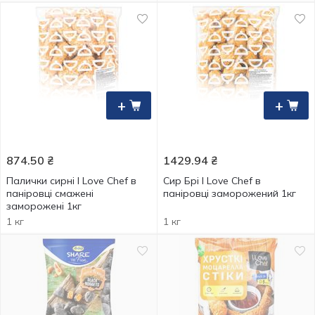
+
+
874.50
₴
1429.94
₴
Палички сирні I Love Chef в
Сир Брі I Love Chef в
паніровці смажені
паніровці заморожений 1кг
заморожені 1кг
1 кг
1 кг