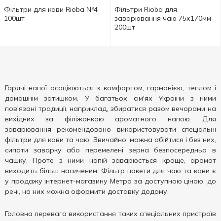
Фільтри для кави Rioba №4
Фільтри Rioba для
100шт
заварювання чаю 75х170мм
200шт
Гарячі напої асоціюються з комфортом, гармонією, теплом і
домашнім затишком. У багатьох сім'ях України з ними
пов'язані традиції, наприклад, збиратися разом вечорами на
вихідних за філіжанкою ароматного напою. Для
заварювання рекомендовано використовувати спеціальні
фільтри для кави та чаю. Звичайно, можна обійтися і без них,
сипати заварку або перемелені зерна безпосередньо в
чашку. Проте з ними напій заварюється краще, аромат
виходить більш насиченим. Фільтр пакети для чаю та кави є
у продажу інтернет-магазину Метро за доступною ціною, до
речі, на них можна оформити доставку додому.
Головна перевага використання таких спеціальних пристроїв