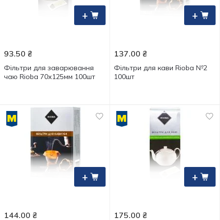
+
+
93.50
₴
137.00
₴
Фільтри для заварювання
Фільтри для кави Rioba №2
чаю Rioba 70х125мм 100шт
100шт
+
+
144.00
₴
175.00
₴