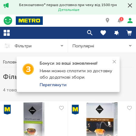
Безкоштовна* перша доставка при чеку від 1500 грн
Детальніше
1
Популярні
Фільтри
Головна
Гарячі напої
Фільтри для чаю та кави
Бонуси за ваші замовлення!
Ними можна сплатити за доставку
Фільтри для чаю та кави
або додаткові збори.
Переглянути
4 товари