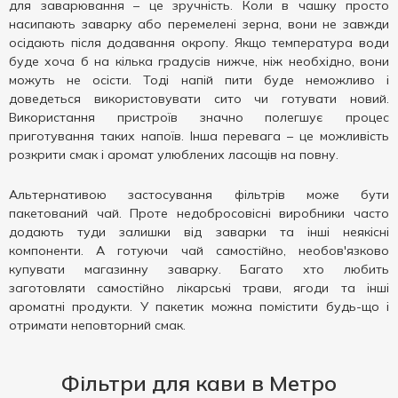
для заварювання – це зручність. Коли в чашку просто
насипають заварку або перемелені зерна, вони не завжди
осідають після додавання окропу. Якщо температура води
буде хоча б на кілька градусів нижче, ніж необхідно, вони
можуть не осісти. Тоді напій пити буде неможливо і
доведеться використовувати сито чи готувати новий.
Використання пристроїв значно полегшує процес
приготування таких напоїв. Інша перевага – це можливість
розкрити смак і аромат улюблених ласощів на повну.
Альтернативою застосування фільтрів може бути
пакетований чай. Проте недобросовісні виробники часто
додають туди залишки від заварки та інші неякісні
компоненти. А готуючи чай самостійно, необов'язково
купувати магазинну заварку. Багато хто любить
заготовляти самостійно лікарські трави, ягоди та інші
ароматні продукти. У пакетик можна помістити будь-що і
отримати неповторний смак.
Фільтри для кави в Метро